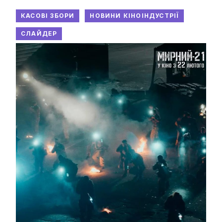
КАСОВІ ЗБОРИ
НОВИНИ КІНОІНДУСТРІЇ
СЛАЙДЕР