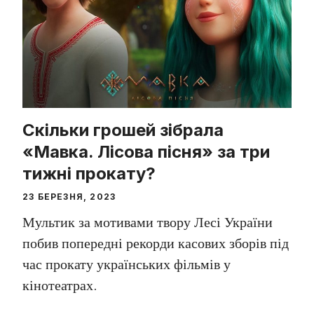
Скільки грошей зібрала
«Мавка. Лісова пісня» за три
тижні прокату?
23 БЕРЕЗНЯ, 2023
Мультик за мотивами твору Лесі України
побив попередні рекорди касових зборів під
час прокату українських фільмів у
кінотеатрах.