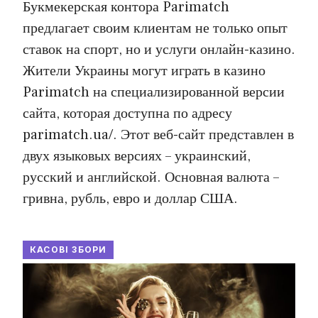
Букмекерская контора Parimatch
предлагает своим клиентам не только опыт
ставок на спорт, но и услуги онлайн-казино.
Жители Украины могут играть в казино
Parimatch на специализированной версии
сайта, которая доступна по адресу
parimatch.ua/. Этот веб-сайт представлен в
двух языковых версиях – украинский,
русский и английской. Основная валюта –
гривна, рубль, евро и доллар США.
КАСОВІ ЗБОРИ