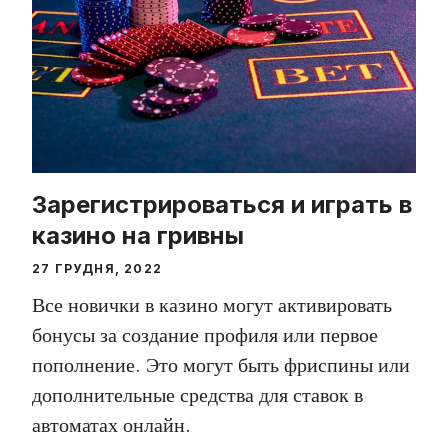
Зарегистрироваться и играть в
казино на гривны
27 ГРУДНЯ, 2022
Все новички в казино могут активировать
бонусы за создание профиля или первое
пополнение. Это могут быть фриспины или
дополнительные средства для ставок в
автоматах онлайн.