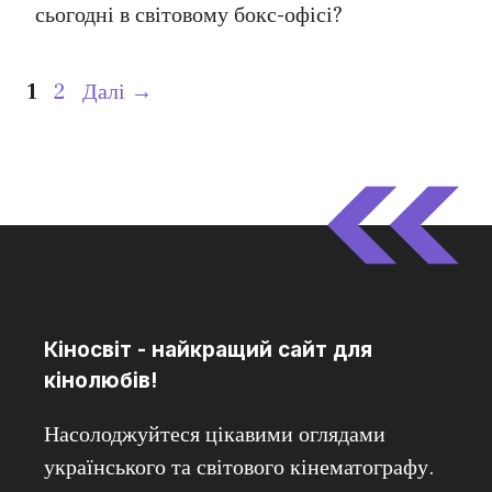
сьогодні в світовому бокс-офісі?
Сторінка
Сторінка
1
2
Далі
→
Кіносвіт - найкращий сайт для
кінолюбів!
Насолоджуйтеся цікавими оглядами
українського та світового кінематографу.