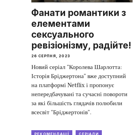
Фанати романтики з
елементами
сексуального
ревізіонізму, радійте!
26 СЕРПНЯ, 2023
Новий серіал “Королева Шарлотта:
Історія Бріджертона” вже доступний
на платформі Netflix і пропонує
непередбачувані та сучасні повороти
за які більшість глядачів полюбили
всесвіт “Бріджертонів”.
РЕКОМЕНДАЦІЇ
СЕРІАЛИ