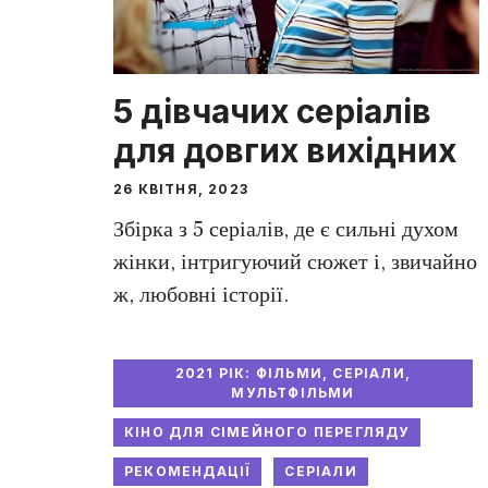
5 дівчачих серіалів
для довгих вихідних
26 КВІТНЯ, 2023
Збірка з 5 серіалів, де є сильні духом
жінки, інтригуючий сюжет і, звичайно
ж, любовні історії.
2021 РІК: ФІЛЬМИ, СЕРІАЛИ,
МУЛЬТФІЛЬМИ
КІНО ДЛЯ СІМЕЙНОГО ПЕРЕГЛЯДУ
РЕКОМЕНДАЦІЇ
СЕРІАЛИ