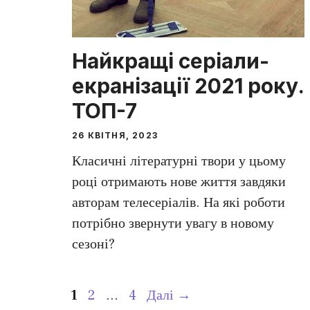
Найкращі серіали-
екранізації 2021 року.
ТОП-7
26 КВІТНЯ, 2023
Класичні літературні твори у цьому
році отримають нове життя завдяки
авторам телесеріалів. На які роботи
потрібно звернути увагу в новому
сезоні?
Сторінка
Сторінка
Сторінка
1
2
…
4
Далі
→