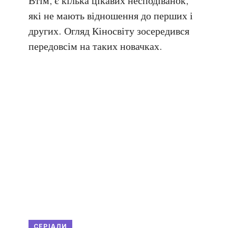
Втім, є кілька цікавих несподіванок,
які не мають відношення до перших і
других. Огляд Кіносвіту зосередився
передовсім на таких новачках.
СЕРІАЛИ