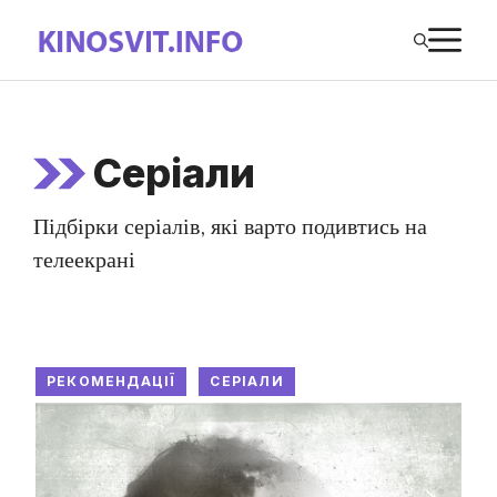
Перейти
М
до
вмісту
Серіали
Підбірки серіалів, які варто подивтись на
телеекрані
РЕКОМЕНДАЦІЇ
СЕРІАЛИ