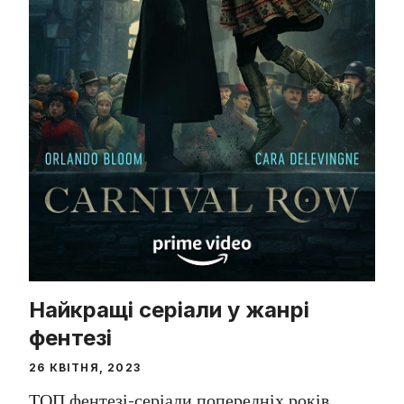
Найкращі серіали у жанрі
фентезі
26 КВІТНЯ, 2023
ТОП фентезі-серіали попередніх років