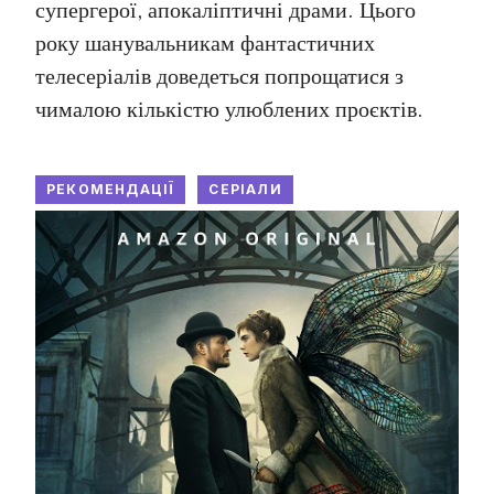
супергерої, апокаліптичні драми. Цього
року шанувальникам фантастичних
телесеріалів доведеться попрощатися з
чималою кількістю улюблених проєктів.
РЕКОМЕНДАЦІЇ
СЕРІАЛИ