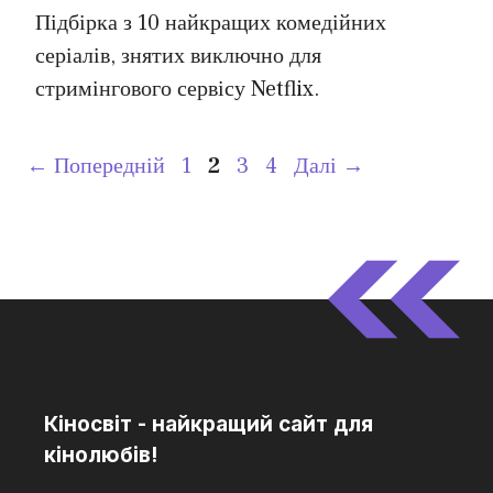
Підбірка з 10 найкращих комедійних
серіалів, знятих виключно для
стримінгового сервісу Netflix.
Сторінка
Сторінка
Сторінка
Сторінка
←
Попередній
1
2
3
4
Далі
→
Кіносвіт - найкращий сайт для
кінолюбів!