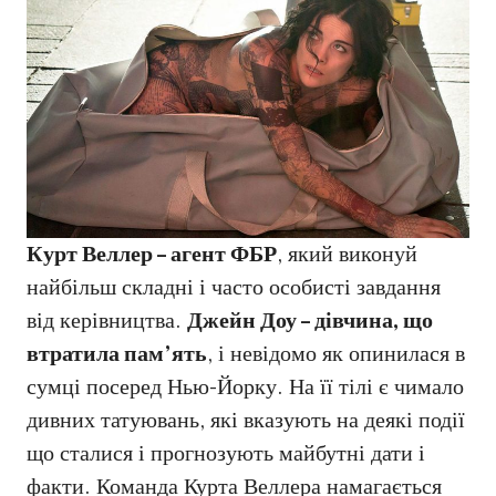
Курт Веллер – агент ФБР
, який виконуй
найбільш складні і часто особисті завдання
від керівництва.
Джейн Доу – дівчина, що
втратила пам’ять
, і невідомо як опинилася в
сумці посеред Нью-Йорку. На її тілі є чимало
дивних татуювань, які вказують на деякі події
що сталися і прогнозують майбутні дати і
факти. Команда Курта Веллера намагається