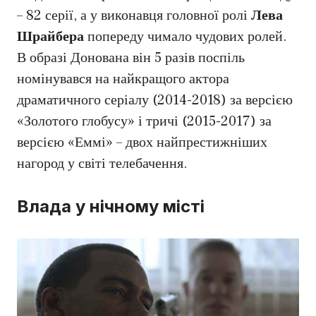
– 82 серії, а у виконавця головної ролі
Лева
Шрайбера
попереду чимало чудових ролей.
В образі Донована він 5 разів поспіль
номінувався на найкращого актора
драматичного серіалу (2014-2018) за версією
«Золотого глобусу» і тричі (2015-2017) за
версією «Еммі» – двох найпрестижніших
нагород у світі телебачення.
Влада у нічному місті