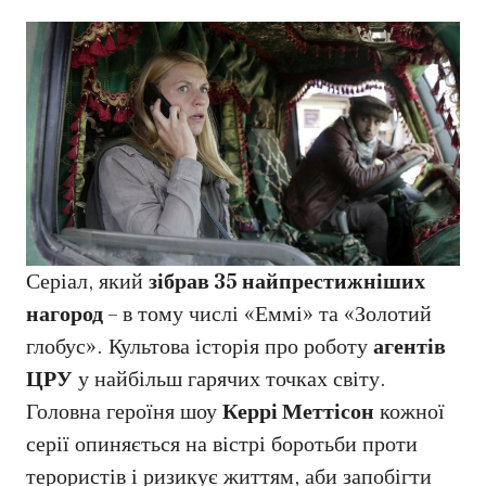
Серіал, який
зібрав 35 найпрестижніших
нагород
– в тому числі «Еммі» та «Золотий
глобус». Культова історія про роботу
агентів
ЦРУ
у найбільш гарячих точках світу.
Головна героїня шоу
Керрі Меттісон
кожної
серії опиняється на вістрі боротьби проти
терористів і ризикує життям, аби запобігти