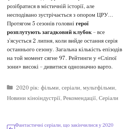
розібратися в містичній історії, але
несподівано зустрічається з опором ЦРУ…
Протягом 5 сезонів головні
герої
розплутують загадковий клубок
– все
з’ясується 2 липня, коли вийде остання серія
останнього сезону. Загальна кількість епізодів
на той момент сягне 97. Рейтинги у «Сліпої
зони» високі – дивитися однозначно варто.
Категорії
2020 рік: фільми, серіали, мультфільми
,
Новини кіноіндустрії
,
Рекомендації
,
Серіали
Фантастичні серіали, що закінчилися у 2020