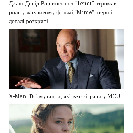
Джон Девід Вашингтон з “Tenet” отримав
роль у жахливому фільмі “Mime”, перші
деталі розкриті
X-Men: Всі мутанти, які вже зіграли у MCU