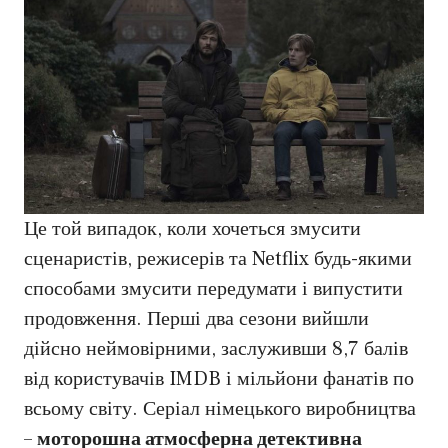
Це той випадок, коли хочеться змусити
сценаристів, режисерів та Netflix будь-якими
способами змусити передумати і випустити
продовження. Перші два сезони вийшли
дійсно неймовірними, заслуживши 8,7 балів
від користувачів IMDB і мільйони фанатів по
всьому світу. Серіал німецького виробництва
–
моторошна атмосферна детективна