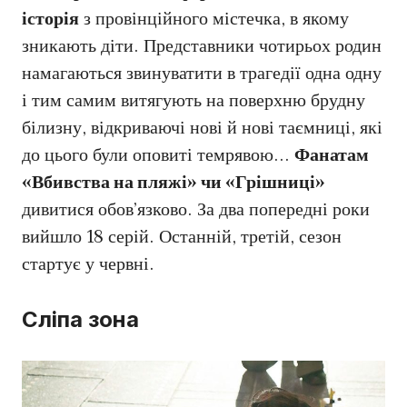
історія
з провінційного містечка, в якому
зникають діти. Представники чотирьох родин
намагаються звинуватити в трагедії одна одну
і тим самим витягують на поверхню брудну
білизну, відкриваючі нові й нові таємниці, які
до цього були оповиті темрявою…
Фанатам
«Вбивства на пляжі» чи «Грішниці»
дивитися обов’язково. За два попередні роки
вийшло 18 серій. Останній, третій, сезон
стартує у червні.
Сліпа зона