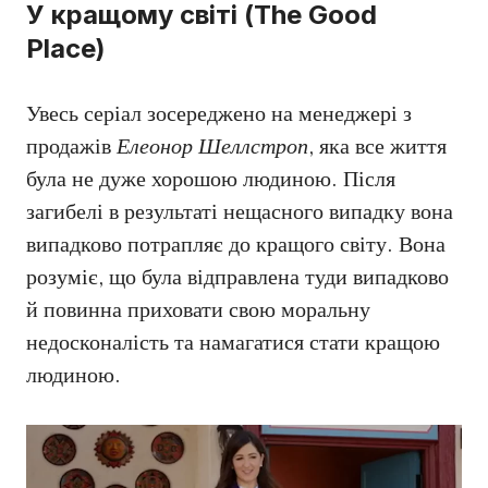
У кращому світі (The Good
Place)
Увесь серіал зосереджено на менеджері з
продажів
Елеонор Шеллстроп
, яка все життя
була не дуже хорошою людиною. Після
загибелі в результаті нещасного випадку вона
випадково потрапляє до кращого світу. Вона
розуміє, що була відправлена туди випадково
й повинна приховати свою моральну
недосконалість та намагатися стати кращою
людиною.