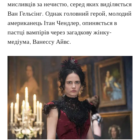
мисливців за нечистю, серед яких виділяється
Ван Гельсінг. Однак головний герой, молодий
американець Ітан Чендлер, опиняється в
пастці вампірів через загадкову жінку-
медіума, Ванессу Айвс.