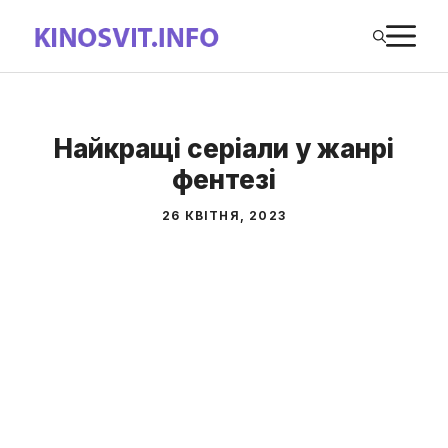
Перейти
М
до
вмісту
Найкращі серіали у жанрі
фентезі
26 КВІТНЯ, 2023