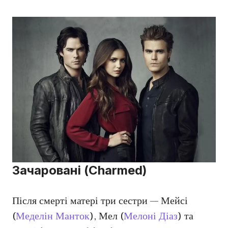
Зачаровані (Charmed)
Після смерті матері три сестри — Мейсі
(
Меделін Манток
), Мел (
Мелоні Діаз
) та