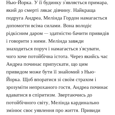
Нью-Йорка. У її будинку з’являється примара,
який до смерті лякає дівчину. Найкраща
подруга Андреа, Мелінда Гордон намагається
допомогти всіма силами. Вона володіє
рідкісним даром — здатністю бачити привидів
і говорити з ними. Мелінда завжди
знаходиться поруч і намагається з’ясувати,
чого хоче потойбічна істота. Через якийсь час
Андреа починає припускати, що цим
привидом може бути її знайомий з Нью-
Йорка. Щоб впоратися зі своїм страхом і
зрозуміти непроханого гостя, Андреа починає
вдаватися в спіритизм. Звертаючись до
потойбічного світу, Мелінда кардинально
змінює своє уявлення про життя. Привиди