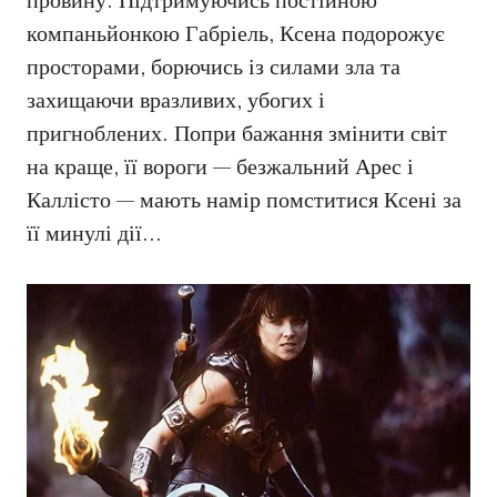
провину. Підтримуючись постійною
компаньйонкою Габріель, Ксена подорожує
просторами, борючись із силами зла та
захищаючи вразливих, убогих і
пригноблених. Попри бажання змінити світ
на краще, її вороги — безжальний Арес і
Каллісто — мають намір помститися Ксені за
її минулі дії…