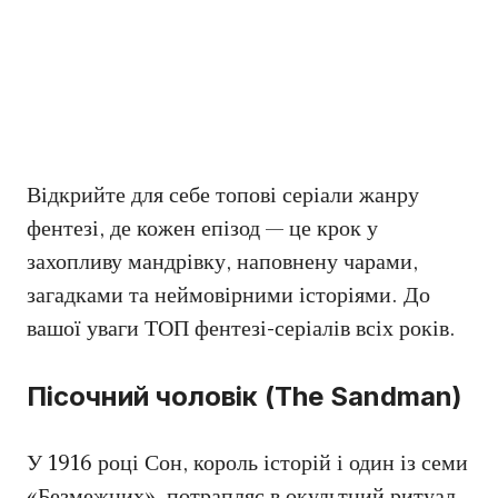
Відкрийте для себе топові серіали жанру
фентезі, де кожен епізод — це крок у
захопливу мандрівку, наповнену чарами,
загадками та неймовірними історіями. До
вашої уваги ТОП фентезі-серіалів всіх років.
Пісочний чоловік (The Sandman)
У 1916 році Сон, король історій і один із семи
«Безмежних», потрапляє в окультний ритуал.