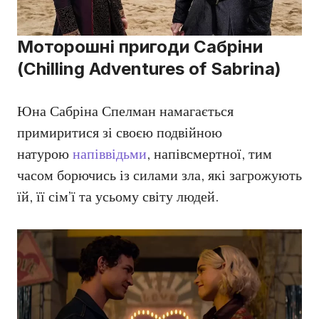
Моторошні пригоди Сабріни
(Chilling Adventures of Sabrina)
Юна Сабріна Спелман намагається
примиритися зі своєю подвійною
натурою
напіввідьми
, напівсмертної, тим
часом борючись із силами зла, які загрожують
їй, її сім’ї та усьому світу людей.