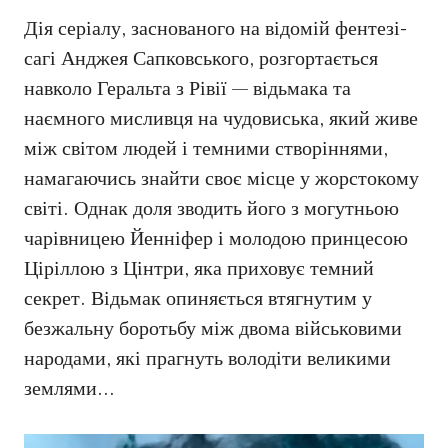
Дія серіалу, заснованого на відомій фентезі-
сагі Анджея Сапковського, розгортається
навколо Геральта з Рівії — відьмака та
наємного мисливця на чудовиська, який живе
між світом людей і темними створіннями,
намагаючись знайти своє місце у жорстокому
світі. Однак доля зводить його з могутньою
чарівницею Йенніфер і молодою принцесою
Ціріллою з Цінтри, яка приховує темний
секрет. Відьмак опиняється втягнутим у
безжальну боротьбу між двома військовими
народами, які прагнуть володіти великими
землями…