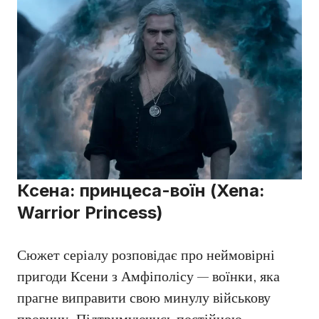
Ксена: принцеса-воїн (Xena:
Warrior Princess)
Сюжет серіалу розповідає про неймовірні
пригоди Ксени з Амфіполісу — воїнки, яка
прагне виправити свою минулу військову