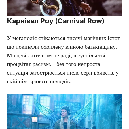
Карнівал Роу (Carnival Row)
У мегаполіс стікаються тисячі магічних істот,
що покинули охоплену війною батьківщину.
Місцеві жителі їм не раді, в суспільстві
процвітає расизм. І без того непроста
ситуація загострюється після серії вбивств, у
якій підозрюють нелюдів.