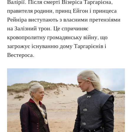
Валірії. Після смерті Візеріса Таргарієна,
правителя родини, принц Ейгон і принцеса
Рейніра виступають з власними претензіями
на Залізний трон. Це спричиняє
кровопролитну громадянську війну, що
загрожує існуванню дому Таргарієнів і
Вестероса.