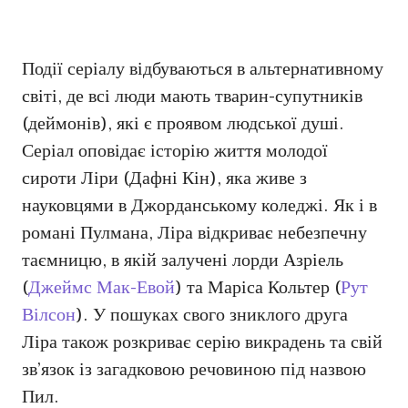
Події серіалу відбуваються в альтернативному
світі, де всі люди мають тварин-супутників
(деймонів), які є проявом людської душі.
Серіал оповідає історію життя молодої
сироти Ліри (Дафні Кін), яка живе з
науковцями в Джорданському коледжі. Як і в
романі Пулмана, Ліра відкриває небезпечну
таємницю, в якій залучені лорди Азріель
(
Джеймс Мак-Евой
) та Маріса Кольтер (
Рут
Вілсон
). У пошуках свого зниклого друга
Ліра також розкриває серію викрадень та свій
зв’язок із загадковою речовиною під назвою
Пил.