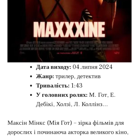
Дата виходу:
04.липня 2024
Жанр:
трилер, детектив
Тривалість:
1:43
У головних ролях:
М. Гот, Е.
Дебікі, Холзі, Л. Коллінз…
Максін Мінкс (Мія Гот) – зірка фільмів для
дорослих і починаюча акторка великого кіно,