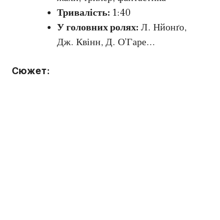
Тривалість:
1:40
У головних ролях:
Л. Нйонґо,
Дж. Квінн, Д. О’Гаре…
Сюжет: