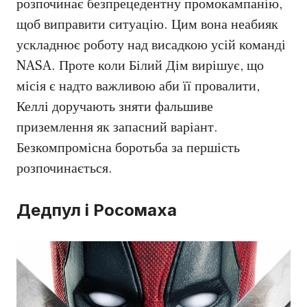
розпочинає безпрецедентну промокампанію,
щоб виправити ситуацію. Цим вона неабияк
ускладнює роботу над висадкою усій команді
NASA. Проте коли Білий Дім вирішує, що
місія є надто важливою аби її провалити,
Келлі доручають зняти фальшиве
приземлення як запасний варіант.
Безкомпромісна боротьба за першість
розпочинається.
Дедпул і Росомаха