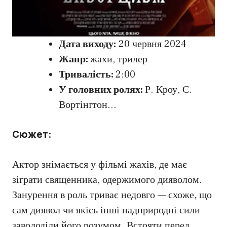
Дата виходу:
20 червня 2024
Жанр:
жахи, трилер
Тривалість:
2:00
У головних ролях:
Р. Кроу, С.
Вортінґтон…
Сюжет:
Актор знімається у фільмі жахів, де має
зіграти священника, одержимого дияволом.
Занурення в роль триває недовго — схоже, що
сам диявол чи якісь інші надприродні сили
заволоділи його розумом. Встояти перед