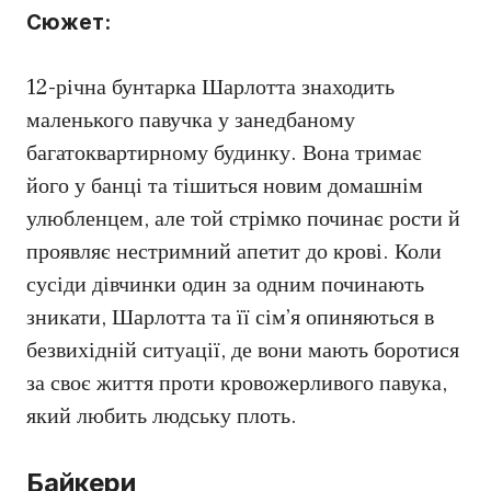
Сюжет:
12-річна бунтарка Шарлотта знаходить
маленького павучка у занедбаному
багатоквартирному будинку. Вона тримає
його у банці та тішиться новим домашнім
улюбленцем, але той стрімко починає рости й
проявляє нестримний апетит до крові. Коли
сусіди дівчинки один за одним починають
зникати, Шарлотта та її сім’я опиняються в
безвихідній ситуації, де вони мають боротися
за своє життя проти кровожерливого павука,
який любить людську плоть.
Байкери