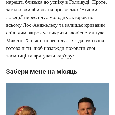
нарешті близька до успіху в Голлівуді. Проте,
загадковий вбивця на прізвисько “Нічний
ловець” переслідує молодих акторок по
всьому Лос-Анджелесу та залишає кривавий
слід, чим загрожує викрити зловісне минуле
Максін. Хто ж її переслідує і як далеко вона
готова піти, щоб назавжди поховати свої
таємниці та врятувати кар’єру?
Забери мене на місяць