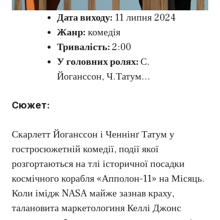
Дата виходу:
11 липня 2024
Жанр:
комедія
Тривалість:
2:00
У головних ролях:
С.
Йоганссон, Ч.Татум…
Сюжет:
Скарлетт Йоганссон і Ченнінґ Татум у
гостросюжетній комедії, події якої
розгортаються на тлі історичної посадки
космічного корабля «Апполон-11» на Місяць.
Коли імідж NASA майже зазнав краху,
талановита маркетологиня Келлі Джонс