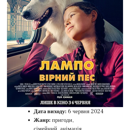
Дата виходу:
6 червня 2024
Жанр:
пригоди,
сімейний, анімація