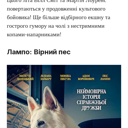
Цього літа Вілл Сміт та Мартін Лоуренс
повертаються у продовженні культового
бойовика! Ще більше відбірного екшну та
гострого гумору на чолі з нестримними
копами-напарниками!
Лампо: Вірний пес