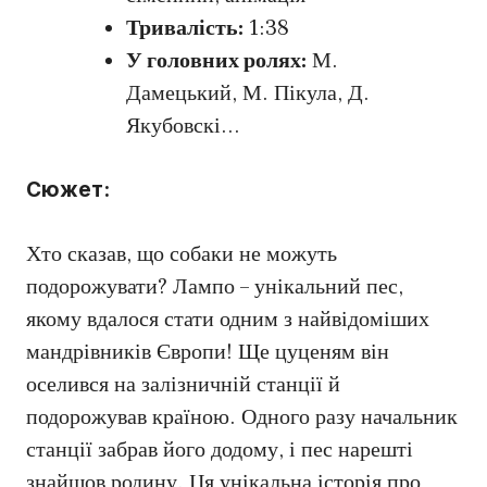
Тривалість:
1:38
У головних ролях:
М.
Дамецький, М. Пікула, Д.
Якубовскі…
Сюжет:
Хто сказав, що собаки не можуть
подорожувати? Лампо – унікальний пес,
якому вдалося стати одним з найвідоміших
мандрівників Європи! Ще цуценям він
оселився на залізничній станції й
подорожував країною. Одного разу начальник
станції забрав його додому, і пес нарешті
знайшов родину. Ця унікальна історія про