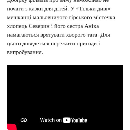
Добірку фільмів про зиму неможливо не
почати з казки для дітей. У «Тільки диві»
мешканці мальовничого гірського містечка
хлопець Северин і його сестра Аніка
намагаються врятувати хворого тата. Для
цього доведеться пережити пригоди і
випробування.