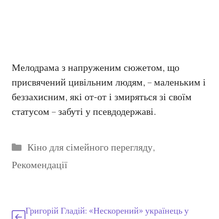
Мелодрама з напруженим сюжетом, що
присвячений цивільним людям, – маленьким і
беззахисним, які от-от і змиряться зі своїм
статусом – забуті у псевдодержаві.
Категорії
Кіно для сімейного перегляду
,
Рекомендації
Григорій Гладій: «Нескорений» українець у