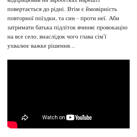
відпрацював на заробітках нарешті
повертається до рідні. Втім є ймовірність
повторної поїздки, та син – проти неї. Аби
затримати батька підліток вчиняє провокацію
на все село, внаслідок чого глава сім’ї
ухвалює важке рішення…