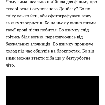
Чому зима ідеально підійшла для фільму про
суворі реалії окупованого Донбасу? Бо по
снігу важко йти, аби сфотографувати вежу
зв’язку терористів. Бо на ньому видно плями
твоєї крові після побиття. Бо взимку слід
грітись біля вогню, переховуючись від
безжальних злочинців. Бо взимку пронизує
холод під час обшуків на блокпостах. Бо від
зими можна втекти хіба що у безтурботне
літо.