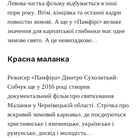
Левова частка фільму відбувається в інші
пори року. Втім, кінцівка та останні кадри
повністю зимові. А ще у «Памфірі» велике
значення для карпатської глибинки має одне
зимове свято. А це невипадково…
Красна маланка
Режисер «Памфіра» Дмитро Сухолиткий-
Собчук ще у 2016 році створив
документальний фільм про святкування
Маланки у Чернівецькій області. Стрічка про
яскравий зимовий карнавал, де поєднуються
християнське і язичницьке, українське і
румунське, досвід і молодість…