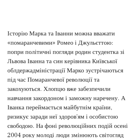
Історію Марка та Іванни можна вважати
«помаранчевими» Ромео і Джульєттою:
попри політичні погляди родин студентка зі
Львова Іванна та син керівника Київської
облдержадміністрації Марко зустрічаються
під час Помаранчевої революції та
закохуються. Хлопцю вже забезпечили
навчання закордоном і заможну наречену. А
Іванка переймається майбутнім країни,
ризикує заради неї здоров’ям і особистою
свободою. На фоні революційних подій осені
2004 року молоді люди змінюють світогляд