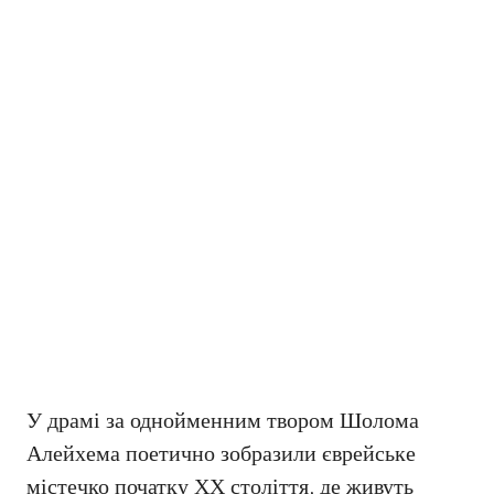
У драмі за однойменним твором Шолома
Алейхема поетично зобразили єврейське
містечко початку ХХ століття, де живуть