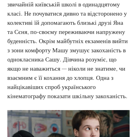
звичайній київській школі в одинадцятому
класі. Не почуватися дивно та відсторонено у
колективі їй допомагають близькі друзі Яна
та Сєня, по-своєму переживаючи напружену
буденність. Окрім майбутніх екзаменів вийти
з зони комфорту Машу змушує закоханість в
однокласника Сашу. Дівчина розуміє, що
якщо не наважиться — ніколи не знатиме, чи
взаємним є її кохання до хлопця. Одна з
найцікавіших спроб українського
кінематографу показати шкільну закоханість.