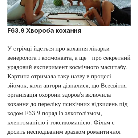
F63.9 Хвороба кохання
У стрічці йдеться про кохання лікарки-
венеролога і космонавта, а ще – про секретний
урядовий експеримент космічного масштабу.
Картина отримала таку назву в процесі
зйомок, коли автори дізналися, що Всесвітня
організація охорони здоров’я включила
кохання до переліку психічних відхилень під
кодом F63.9 поряд із алкоголізмом,
клептоманією і токсикоманією. Фільм є
досить несподіваним зразком романтичної