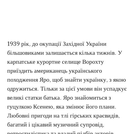
1939 рік, до окупації Західної України
більшовиками залишається кілька тижнів. У
карпатське курортне селище Ворохту
приїздить американець українського
походження Яро, щоб знайти українку, з якою
одружиться. Тільки за цієї умови він успадкує
великі статки батька. Яро знайомиться з
гуцулкою Ксенею, яка змінює його плани.
Любовні пригоди на тлі гірських краєвидів,
багатий і цікавий музичний супровід,
ретростилістика та вдалий підбір акторів