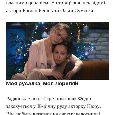
власним сценарієм. У стрічці знялись відомі
актори Богдан Бенюк та Ольга Сумська.
Моя русалка, моя Лореляй
Радянські часи. 14-річний юнак Федір
закохується у 18-річну руду акторку Нюру.
Він любить кататися на своєму велосипеді,