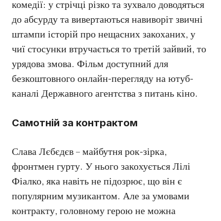
комедії: у стрічці різко та зухвало доводяться
до абсурду та вивертаються навиворіт звичні
штампи історій про нещасних закоханих, у
чиї стосунки втручається то третій зайвий, то
урядова змова. Фільм доступний для
безкоштовного онлайн-перегляду на ютуб-
каналі Державного агентства з питань кіно.
Самотній за контрактом
Слава Лєбєдєв – майбутня рок-зірка,
фронтмен гурту. У нього закохується Лілі
Фіалко, яка навіть не підозрює, що він є
популярним музикантом. Але за умовами
контракту, головному герою не можна