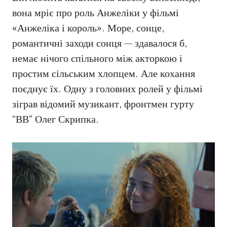
вона мріє про роль Анжеліки у фільмі
«Анжеліка і король». Море, сонце,
романтичні заходи сонця — здавалося б,
немає нічого спільного між акторкою і
простим сільським хлопцем. Але кохання
поєднує їх. Одну з головних ролей у фільмі
зіграв відомий музикант, фронтмен гурту
“ВВ” Олег Скрипка.