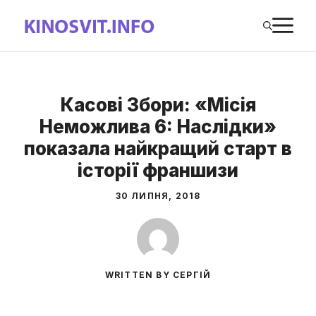
Перейти
М
до
вмісту
Касові Збори: «Місія
Неможлива 6: Наслідки»
показала найкращий старт в
історії франшизи
30 ЛИПНЯ, 2018
WRITTEN BY СЕРГІЙ