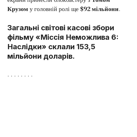
екрани принесли блокбастеру з
Томом
Крузом
у головній ролі ще
$92 мільйони
.
Загальні світові касові збори
фільму «Міссія Неможлива 6:
Наслідки» склали 153,5
мільйони доларів.
. . . . . . . .