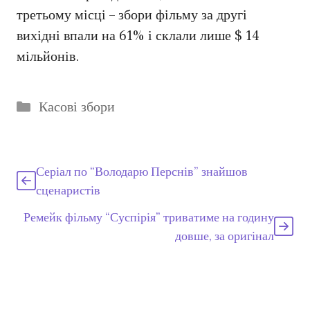
третьому місці – збори фільму за другі
вихідні впали на 61% і склали лише $ 14
мільйонів.
Категорії
Касові збори
Серіал по “Володарю Перснів” знайшов
сценаристів
Ремейк фільму “Суспірія” триватиме на годину
довше, за оригінал