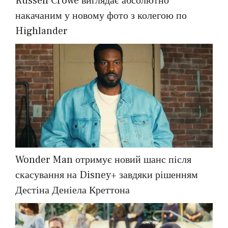
Russell Crowe виглядає абсолютно
накачаним у новому фото з колегою по
Highlander
Wonder Man отримує новий шанс після
скасування на Disney+ завдяки рішенням
Дестіна Деніела Креттона