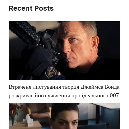
Recent Posts
Втрачене листування творця Джеймса Бонда
розкриває його уявлення про ідеального 007