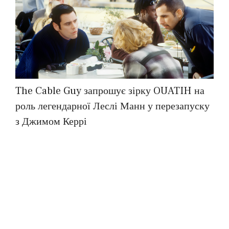
The Cable Guy запрошує зірку OUATIH на
роль легендарної Леслі Манн у перезапуску
з Джимом Керрі