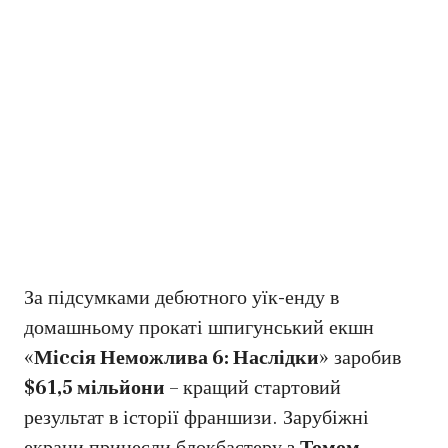
За підсумками дебютного уїк-енду в
домашньому прокаті шпигунський екшн
«
Міcсія Неможлива 6: Наслідки
» заробив
$61,5 мільйони
– кращий стартовий
результат в історії франшизи. Зарубіжні