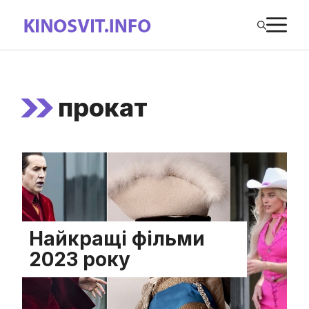
Перейти
М
до
вмісту
прокат
Найкращі фільми
2023 року