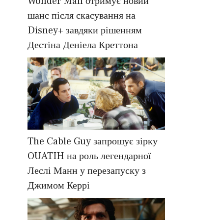
Wonder Man отримує новий
шанс після скасування на
Disney+ завдяки рішенням
Дестіна Деніела Креттона
The Cable Guy запрошує зірку
OUATIH на роль легендарної
Леслі Манн у перезапуску з
Джимом Керрі