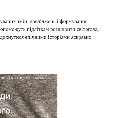
чуваних змін, досліджень і формування
 допоможуть підліткам розширити світогляд,
адихнутися епічними історіями яскравих