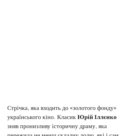
Стрічка, яка входить до «золотого фонду»
українського кіно. Класик
Юрій Іллєнко
зняв пронизливу історичну драму, яка
пережила не менш складну долю, які і сам