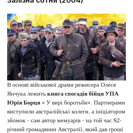
Залізна сотня (2004)
В основі військової драми режисера Олеся
Янчука лежить
книга спогадів бійця УПА
Юрія Борця
« У вирі боротьби». Партнерами
виступили австралійські колеги, а ініціатором
зйомок – сам автор мемуарів – на той час 82-
річний громадянин Австралії, який дав гроші