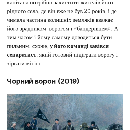
капітана потрібно захистити жителів його
рідного села, де він вже не був 20 років, і де
чимала частина колишніх земляків вважає
його зрадником, ворогом і «бандерівцем». А
тим часом і йому самому доводиться бути
пильним: схоже,
у його команді завівся
сепаратист
, який готовий підіграти ворогу і
зірвати місію.
Чорний ворон (2019)