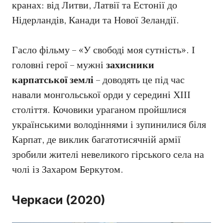
кранах: від Литви, Латвії та Естонії до
Нідерландів, Канади та Нової Зеландії.
Гасло фільму – «У свободі моя сутність». І
головні герої – мужні
захисники
карпатської землі
– доводять це під час
навали монгольської орди у середині ХІІІ
століття. Кочовики ураганом пройшлися
українськими володіннями і зупинилися біля
Карпат, де виклик багатотисячній армії
зробили жителі невеликого гірського села на
чолі із Захаром Беркутом.
Черкаси (2020)