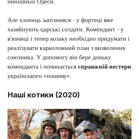
нинішньої Одеси.
Але хлопець запізнився – у фортеці вже
хазяйнують царські солдати. Комендант – у
в’язниці і тепер козаку необхідно придумати і
реалізувати карколомний план з визволення
союзника. У допомогу він бере доньку
коменданта і починається
справжній вестерн
українського «пошиву».
Наші котики (2020)