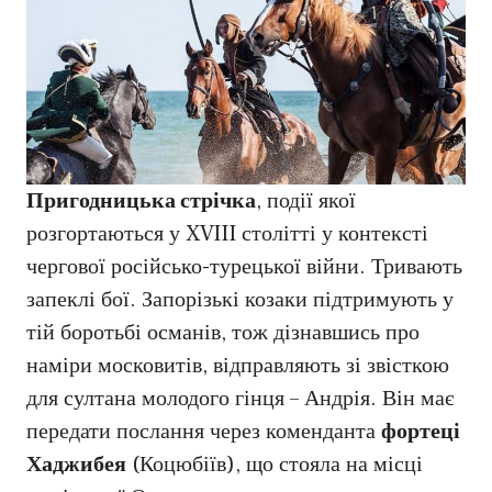
Пригодницька стрічка
, події якої
розгортаються у XVIII столітті у контексті
чергової російсько-турецької війни. Тривають
запеклі бої. Запорізькі козаки підтримують у
тій боротьбі османів, тож дізнавшись про
наміри московитів, відправляють зі звісткою
для султана молодого гінця – Андрія. Він має
передати послання через коменданта
фортеці
Хаджибея
(Коцюбіїв), що стояла на місці