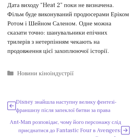
Дата виходу “Heat 2” поки не визначена.
Фільм буде виконуваний продюсерами Еріком
Ротом і Шейном Саленом. Одне можна
сказати точно: шанувальники епічних
трилерів з нетерпінням чекають на
продовження цієї захоплюючої історії.
Категорії
Новини кіноіндустрії
Disney знайшла наступну велику фентезі-
франшизу після запеклої битви за права
Ant-Man розповідає, чому його персонажу слід
приєднатися до Fantastic Four в Avengers: