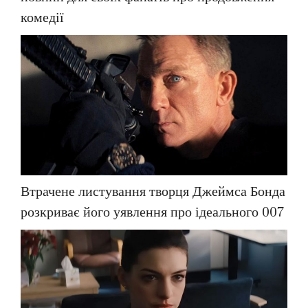
комедії
Втрачене листування творця Джеймса Бонда
розкриває його уявлення про ідеального 007