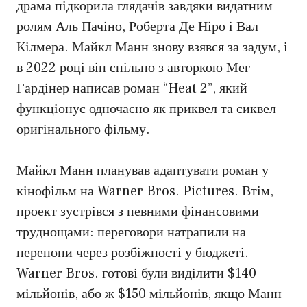
драма підкорила глядачів завдяки видатним
ролям Аль Пачіно, Роберта Де Ніро і Вал
Кілмера. Майкл Манн знову взявся за задум, і
в 2022 році він спільно з авторкою Мег
Гардінер написав роман “Heat 2”, який
функціонує одночасно як приквел та сиквел
оригінального фільму.
Майкл Манн планував адаптувати роман у
кінофільм на Warner Bros. Pictures. Втім,
проект зустрівся з певними фінансовими
труднощами: переговори натрапили на
перепони через розбіжності у бюджеті.
Warner Bros. готові були виділити $140
мільйонів, або ж $150 мільйонів, якщо Манн