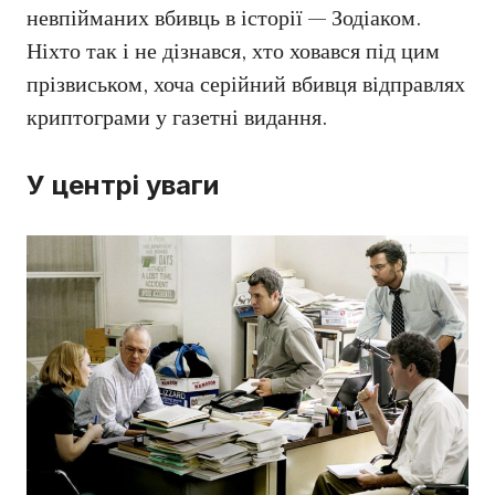
невпійманих вбивць в історії — Зодіаком.
Ніхто так і не дізнався, хто ховався під цим
прізвиськом, хоча серійний вбивця відправлях
криптограми у газетні видання.
У центрі уваги