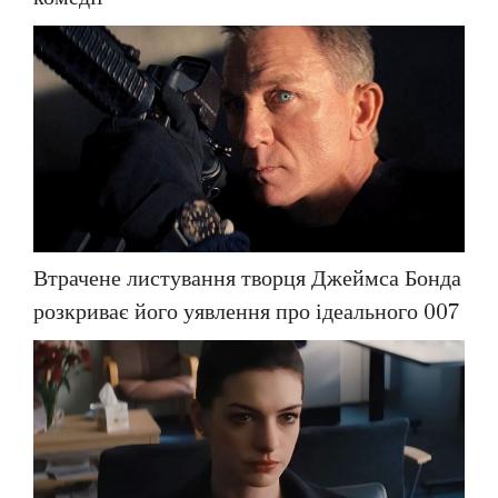
Втрачене листування творця Джеймса Бонда
розкриває його уявлення про ідеального 007