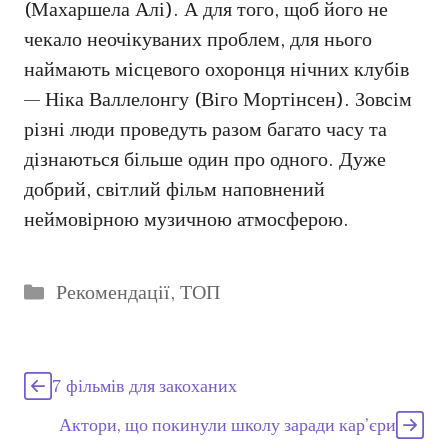
(Махаршела Алі). А для того, щоб його не
чекало неочікуваних проблем, для нього
наймають місцевого охоронця нічних клубів
— Ніка Валлелонгу (Віго Мортінсен). Зовсім
різні люди проведуть разом багато часу та
дізнаються більше один про одного. Дуже
добрий, світлий фільм наповнений
неймовірною музичною атмосферою.
Категорії
Рекомендації
,
ТОП
7 фільмів для закоханих
Актори, що покинули школу заради кар’єри