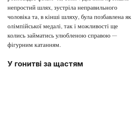
непростий шлях, зустріла неправильного
чоловіка та, в кінші шляху, була позбавлена як
олімпійської медалі, так і можливості ще
колись займатись улюбленою справою —
фігурним катанням.
У гонитві за щастям