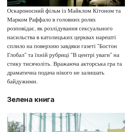
Оскароносний фільм із Майклом Кітоном та
Марком Раффало в головних ролях
розповідає, як розлідування сексуального
насильства в католицьких церквах нарешті
сплило на поверхню завдяки газеті “Бостон
Глобал” та їхній рубриці “В центрі уваги” на
стику тисячоліть. Вражаюча акторська гра та
драматична подача нікого не залишать
байдужими.
Зелена книга