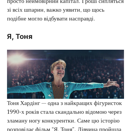
просто неймовірний капітал. Гроші сипляться
зі всіх шпарин, важко уявити, що щось
подібне могло відбувати насправді.
Я, Тоня
Тоня Хардінг — одна з найкращих фігуристок
1990-х років стала скандально відомою через
зламану ногу конкурентки. Саме цю історію
розповідає фільм “Я, Тоня”. Дівчина пройшла