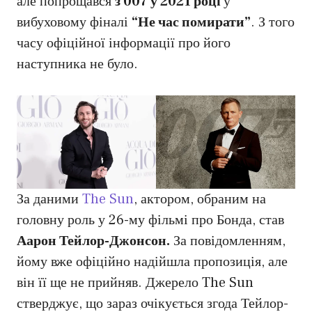
але попрощався
з 007 у 2021 році
у
вибуховому фіналі
“Не час помирати”
. З того
часу офіційної інформації про його
наступника не було.
За даними
The Sun
, актором, обраним на
головну роль у 26-му фільмі про Бонда, став
Аарон Тейлор-Джонсон.
За повідомленням,
йому вже офіційно надійшла пропозиція, але
він її ще не прийняв. Джерело The Sun
стверджує, що зараз очікується згода Тейлор-