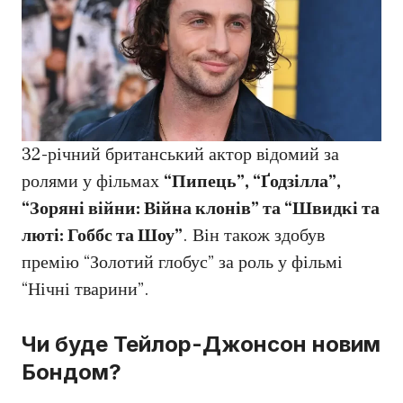
32-річний британський актор відомий за
ролями у фільмах
“Пипець”, “Ґодзілла”,
“Зоряні війни: Війна клонів” та “Швидкі та
люті: Гоббс та Шоу”
. Він також здобув
премію “Золотий глобус” за роль у фільмі
“Нічні тварини”.
Чи буде Тейлор-Джонсон новим
Бондом?