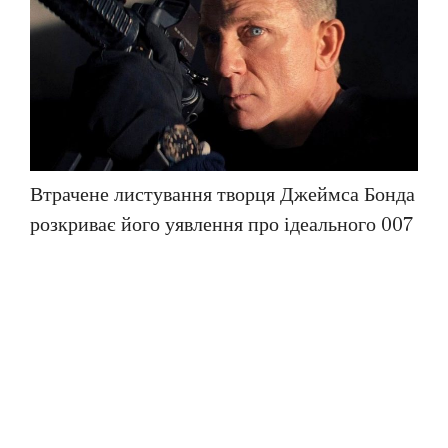
Втрачене листування творця Джеймса Бонда
розкриває його уявлення про ідеального 007