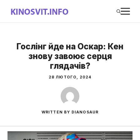
Перейти
М
до
вмісту
Гослінг йде на Оскар: Кен
знову завоює серця
глядачів?
28 ЛЮТОГО, 2024
WRITTEN BY DIANOSAUR