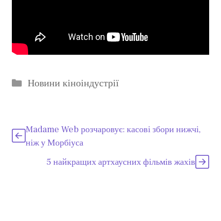
Категорії
Новини кіноіндустрії
Madame Web розчаровує: касові збори нижчі,
ніж у Морбіуса
5 найкращих артхаусних фільмів жахів