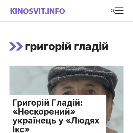
Перейти
М
до
вмісту
григорій гладій
Григорій Гладій:
«Нескорений»
українець у «Людях
Ікс»