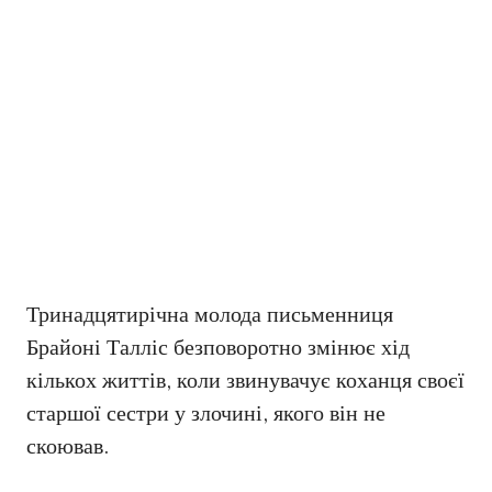
Тринадцятирічна молода письменниця
Брайоні Талліс безповоротно змінює хід
кількох життів, коли звинувачує коханця своєї
старшої сестри у злочині, якого він не
скоював.