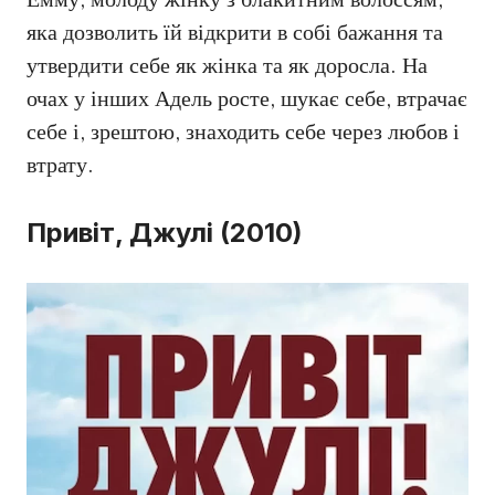
Емму, молоду жінку з блакитним волоссям,
яка дозволить їй відкрити в собі бажання та
утвердити себе як жінка та як доросла. На
очах у інших Адель росте, шукає себе, втрачає
себе і, зрештою, знаходить себе через любов і
втрату.
Привіт, Джулі (2010)