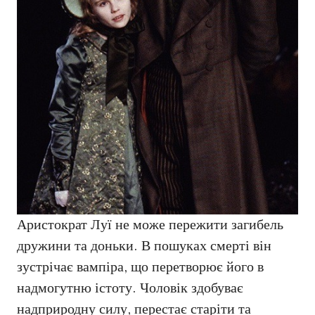
Аристократ Луї не може пережити загибель
дружини та доньки. В пошуках смерті він
зустрічає вампіра, що перетворює його в
надмогутню істоту. Чоловік здобуває
надприродну силу, перестає старіти та