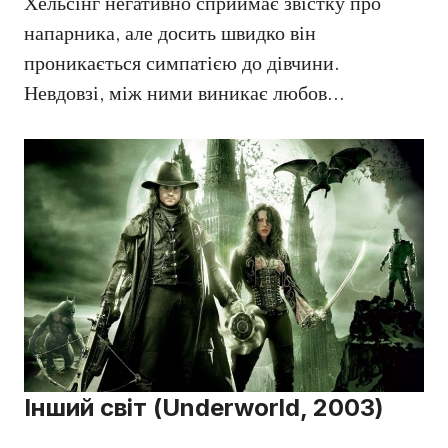
Хельсінг негативно сприймає звістку про
напарника, але досить швидко він
проникається симпатією до дівчини.
Невдовзі, між ними виникає любов…
Інший світ (Underworld, 2003)