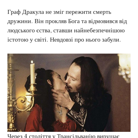
Граф Дракула не зміг пережити смерть
дружини. Він прокляв Бога та відмовився від
людського єства, ставши найнебезпечнішою
істотою у світі. Невдовзі про нього забули.
Через 4 століття у Трансільванію вирушає