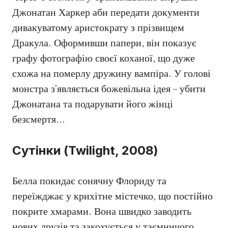
Джонатан Харкер аби передати документи
дивакуватому аристократу з прізвищем
Дракула. Оформивши папери, він показує
графу фотографію своєї коханої, що дуже
схожа на померлу дружину вампіра. У голові
монстра з’являється божевільна ідея – убити
Джонатана та подарувати його жінці
безсмертя…
Сутінки (Twilight, 2008)
Белла покидає сонячну Флориду та
переїжджає у крихітне містечко, що постійно
покрите хмарами. Вона швидко заводить
нових друзів та закохується у таємничого