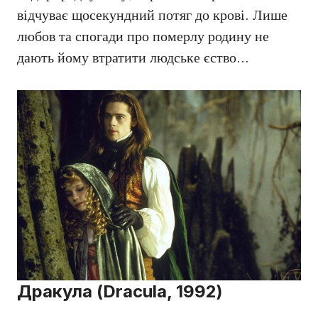
відчуває щосекундний потяг до крові. Лише
любов та спогади про померлу родину не
дають йому втратити людське єство…
Дракула (Dracula, 1992)