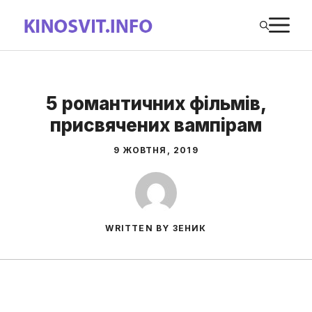
Перейти
М
до
вмісту
5 романтичних фільмів,
присвячених вампірам
9 ЖОВТНЯ, 2019
WRITTEN BY ЗЕНИК