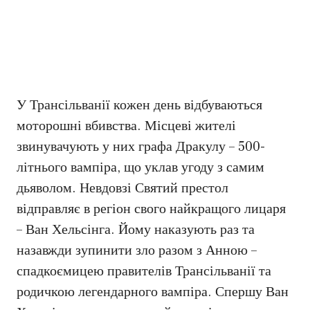
У Трансільванії кожен день відбуваються
моторошні вбивства. Місцеві жителі
звинувачують у них графа Дракулу – 500-
літнього вампіра, що уклав угоду з самим
дьяволом. Невдовзі Святий престол
відправляє в регіон свого найкращого лицаря
– Ван Хельсінга. Йому наказують раз та
назавжди зупинити зло разом з Анною –
спадкоємицею правителів Трансільванії та
родичкою легендарного вампіра. Спершу Ван