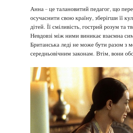
Анна – це талановитий педагог, що пер
осучаснити свою країну, зберігши її ку
дітей. Її сміливість, гострий розум та
Невдовзі між ними виникає взаємна симп
Британська леді не може бути разом з 
середньовічним законам. Втім, вони об