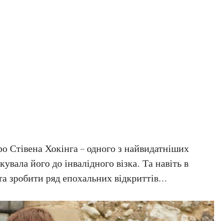
ро Стівена Хокінга – одного з найвидатніших
увала його до інвалідного візка. Та навіть в
 та зробити ряд епохальних відкриттів…