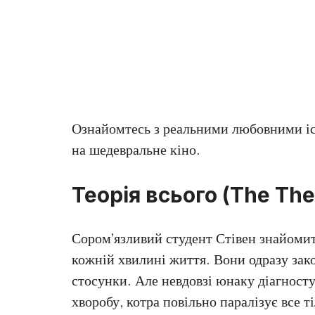
Ознайомтесь з реальними любовними іс
на шедевральне кіно.
Теорія всього (The The
Сором’язливий студент Стівен знайомит
кожній хвилині життя. Вони одразу зак
стосунки. Але невдовзі юнаку діагност
хворобу, котра повільно паралізує все т