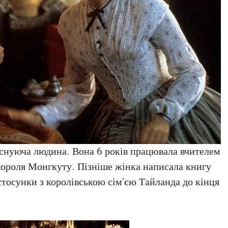
 існуюча людина. Вона 6 років працювала вчителем
короля Монгкуту. Пізніше жінка написала книгу
 стосунки з королівською сім’єю Тайланда до кінця