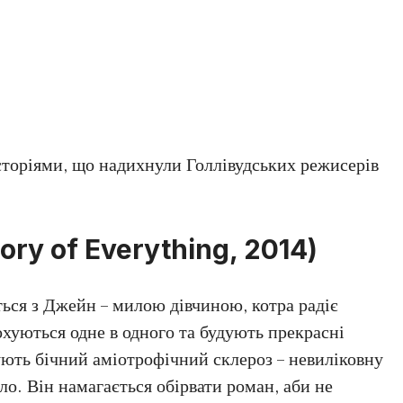
торіями, що надихнули Голлівудських режисерів
ory of Everything, 2014)
ься з Джейн – милою дівчиною, котра радіє
охуються одне в одного та будують прекрасні
ують бічний аміотрофічний склероз – невиліковну
іло. Він намагається обірвати роман, аби не