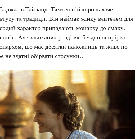
еїжджає в Тайланд. Тамтешній король хоче
льтуру та традиції. Він наймає жінку вчителем для
 твердий характер припадають монарху до смаку.
атія. Але закоханих розділяє бездонна прірва.
монархом, що має десятки наложниць та живе по
оє не здатні обірвати стосунки…