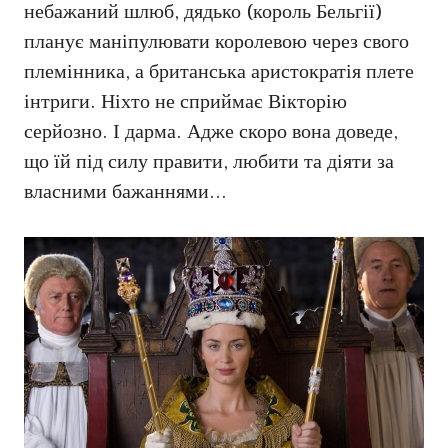
небажаний шлюб, дядько (король Бельгії)
планує маніпулювати королевою через свого
племінника, а британська аристократія плете
інтриги. Ніхто не сприймає Вікторію
серйозно. І дарма. Адже скоро вона доведе,
що їй під силу правити, любити та діяти за
власними бажаннями…