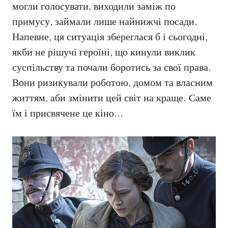
могли голосувати, виходили заміж по
примусу, займали лише найнижчі посади.
Напевне, ця ситуація збереглася б і сьогодні,
якби не рішучі героїні, що кинули виклик
суспільству та почали боротись за свої права.
Вони ризикували роботою, домом та власним
життям, аби змінити цей світ на краще. Саме
їм і присвячене це кіно…