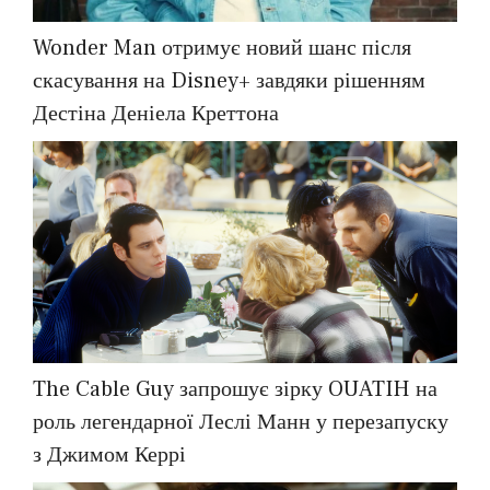
Wonder Man отримує новий шанс після
скасування на Disney+ завдяки рішенням
Дестіна Деніела Креттона
The Cable Guy запрошує зірку OUATIH на
роль легендарної Леслі Манн у перезапуску
з Джимом Керрі