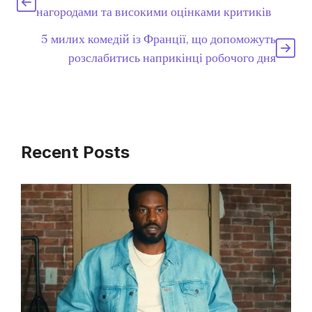
нагородами та високими оцінками критиків
5 милих комедій із Франції, що допоможуть
розслабитись наприкінці робочого дня
Recent Posts