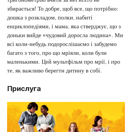
тригонометрію вчити за неї ніхто не
збирається! То добре, щоб все, що потрібно:
дошка з розкладом, полки, набиті
енциклопедіями, і мама, яка стверджує, що з
доньки вийде «чудовий доросла людина». Ми
всі коли-небудь подорослішаємо і забудемо
багато з того, про що мріяли, коли були
маленькими. Цей мультфільм про мрії, і про
те, як важливо берегти дитину в собі.
Прислуга