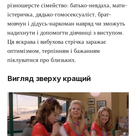
різношерсте сімейство: батько-невдаха, мати-
істеричка, дядько-гомосексуаліст, брат-
мовчун і дідусь-наркоман навряд чи зможуть
надихнути і допомогти дівчинці з виступом.
Ця яскрава і вибухова стрічка заражає
оптимізмом, терпінням і бажанням
піклуватися про близьких.
Вигляд зверху кращий