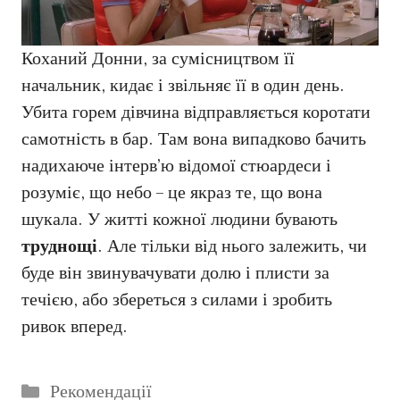
Коханий Донни, за сумісництвом її
начальник, кидає і звільняє її в один день.
Убита горем дівчина відправляється коротати
самотність в бар. Там вона випадково бачить
надихаюче інтерв’ю відомої стюардеси і
розуміє, що небо – це якраз те, що вона
шукала. У житті кожної людини бувають
труднощі
. Але тільки від нього залежить, чи
буде він звинувачувати долю і плисти за
течією, або збереться з силами і зробить
ривок вперед.
Категорії
Рекомендації