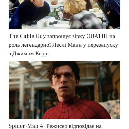
The Cable Guy запрошує зірку OUATIH на
роль легендарної Леслі Манн у перезапуску
з Джимом Керрі
Spider-Man 4: Режисер відповідає на