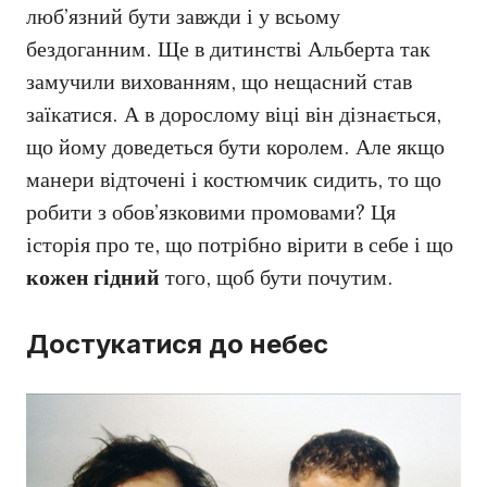
люб’язний бути завжди і у всьому
бездоганним. Ще в дитинстві Альберта так
замучили вихованням, що нещасний став
заїкатися. А в дорослому віці він дізнається,
що йому доведеться бути королем. Але якщо
манери відточені і костюмчик сидить, то що
робити з обов’язковими промовами? Ця
історія про те, що потрібно вірити в себе і що
кожен гідний
того, щоб бути почутим.
Достукатися до небес