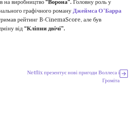
ів на виробництво
“Ворона”.
Головну роль у
нального графічного роману
Джеймса О’Барра
тримав рейтинг B-CinemaScore, але був
дміну від
“Кліпни двічі”.
Netflix презентує нові пригоди Воллеса і
Громіта