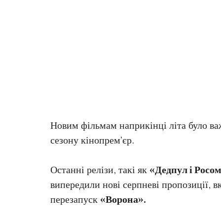
Новим фільмам наприкінці літа було ва
сезону кінопрем’єр.
Останні релізи, такі як
«Дедпул і Росо
випередили нові серпневі пропозиції,
перезапуск
«Ворона».