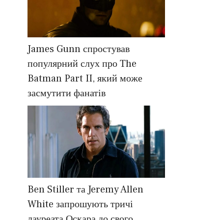
James Gunn спростував
популярний слух про The
Batman Part II, який може
засмутити фанатів
Ben Stiller та Jeremy Allen
White запрошують тричі
лауреата Оскара до свого