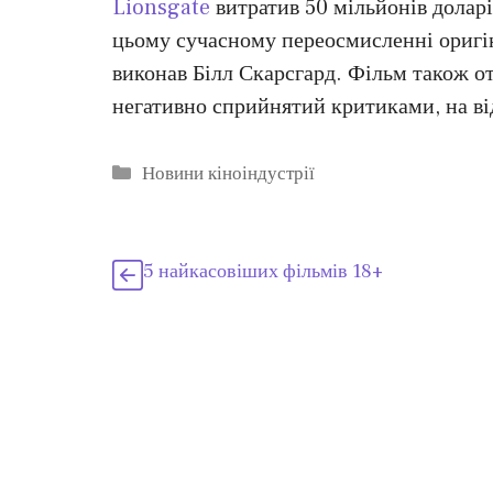
Lionsgate
витратив 50 мільйонів долар
цьому сучасному переосмисленні оригі
виконав Білл Скарсгард. Фільм також о
негативно сприйнятий критиками, на ві
Категорії
Новини кіноіндустрії
5 найкасовіших фільмів 18+