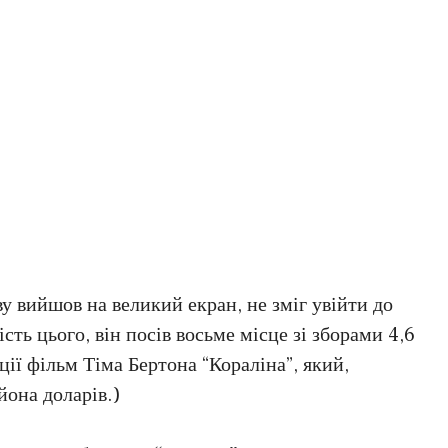
ву вийшов на великий екран, не зміг увійти до
сть цього, він посів восьме місце зі зборами 4,6
ції фільм Тіма Бертона “Кораліна”, який,
йона доларів.)