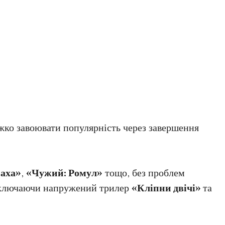
жко завоювати популярність через завершення
маха»
,
«Чужий: Ромул»
тощо, без проблем
 включаючи напружений трилер
«Кліпни двічі»
та