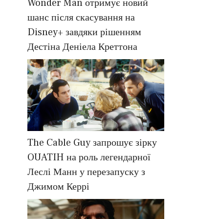
Wonder Man отримує новий
шанс після скасування на
Disney+ завдяки рішенням
Дестіна Деніела Креттона
The Cable Guy запрошує зірку
OUATIH на роль легендарної
Леслі Манн у перезапуску з
Джимом Керрі