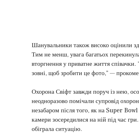
Шанувальники також високо оцінили зда
Тим не менш, увага багатьох перекинула
вторгнення у приватне життя співачки.
зовні, щоб зробити це фото,” — прокоме
Охорона Свіфт завжди поруч із нею, осо
неодноразово помічали супровід охоронц
незабаром після того, як на Super Bowl
камери зосередилися на ній під час гри
обіграла ситуацію.