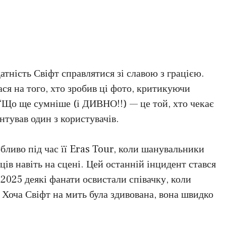
тність Свіфт справлятися зі славою з грацією.
ся на того, хто зробив ці фото, критикуючи
 “Що ще сумніше (і ДИВНО!!) — це той, хто чекає
нтував один з користувачів.
бливо під час її Eras Tour, коли шанувальники
ів навіть на сцені. Цей останній інцидент стався
 2025 деякі фанати освистали співачку, коли
. Хоча Свіфт на мить була здивована, вона швидко