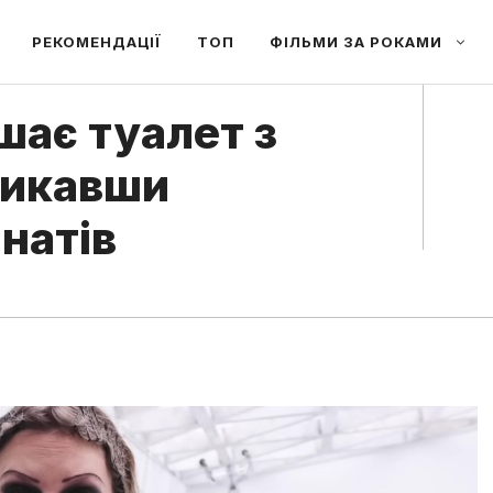
РЕКОМЕНДАЦІЇ
ТОП
ФІЛЬМИ ЗА РОКАМИ
ишає туалет з
ликавши
натів