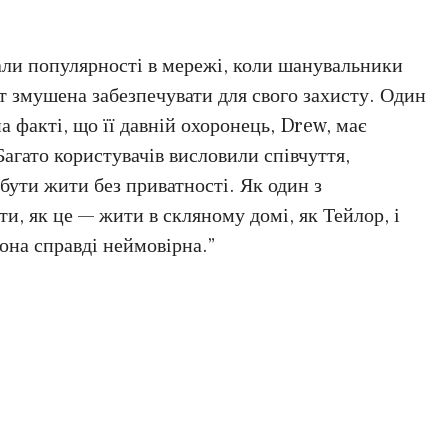
али популярності в мережі, коли шанувальники
т змушена забезпечувати для свого захисту. Один
а факті, що її давній охоронець, Drew, має
Багато користувачів висловили співчуття,
бути жити без приватності. Як один з
ти, як це — жити в скляному домі, як Тейлор, і
на справді неймовірна.”