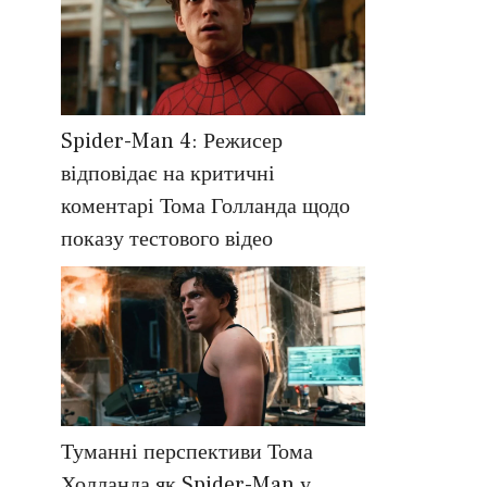
Spider-Man 4: Режисер
відповідає на критичні
коментарі Тома Голланда щодо
показу тестового відео
Туманні перспективи Тома
Холланда як Spider-Man у