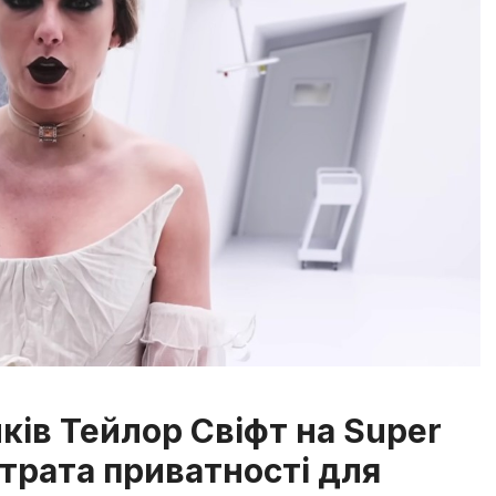
ків Тейлор Свіфт на Super
втрата приватності для