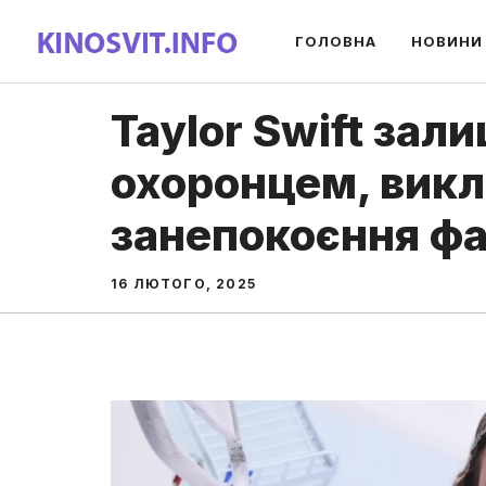
Перейти
ГОЛОВНА
НОВИНИ
до
вмісту
Taylor Swift зал
охоронцем, вик
занепокоєння фа
16 ЛЮТОГО, 2025