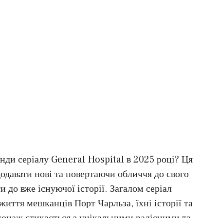
нди серіалу General Hospital в 2025 році? Ця
одавати нові та повертаючи обличчя до свого
 до вже існуючої історії. Загалом серіал
иття мешканців Порт Чарльза, їхні історії та
рсонаж стикається з унікальними радісними та