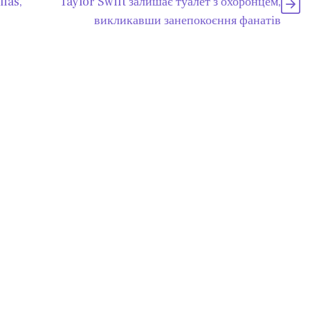
ias,
Taylor Swift залишає туалет з охоронцем,
викликавши занепокоєння фанатів