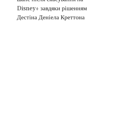
Disney+ завдяки рішенням
Дестіна Деніела Креттона