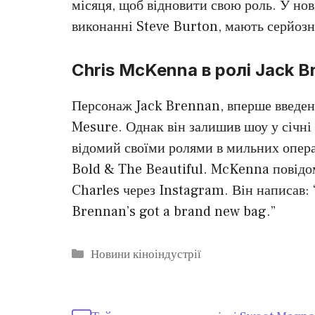
місяця, щоб відновити свою роль. У нові
виконанні Steve Burton, мають серйозн
Chris McKenna в ролі Jack B
Персонаж Jack Brennan, вперше введен
Mesure. Однак він залишив шоу у січні
відомий своїми ролями в мильних опера
Bold & The Beautiful. McKenna повідом
Charles через Instagram. Він написав:
Brennan’s got a brand new bag.”
Категорії
Новини кіноіндустрії