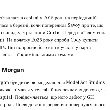
з’явилася в серіалі у 2015 році на періодичній
лася в березні, коли попередила Savoy про те, що
 випадку стрілянини Curtis. Перед від’їздом вона
ції. На початку 2025 року спроби Cody купити
a. Він попросив його взяти участь у парі з
нфлікт з її кримінальними схемами.
y Morgan
rgan був дитячою моделлю для Model Act Studios
акож знімався у телевізійних рекламах до того, як
ospital. Повідомляється, що його дебют у GH
ої ролі. Після довгої перерви він повернувся цього