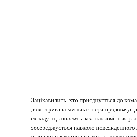
Зацікавились, хто приєднується до кома
довготривала мильна опера продовжує д
складу, що вносить захоплюючі повороти
зосереджується навколо повсякденного ж
відносини взаємопов’язані, а кожен пе