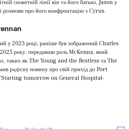
тній сюжетній лінії він та його батько, Jason у
і розмови про його конфронтацію з Cyrus.
rennan
ий у 2023 році, раніше був зображений Charles
 2025 року, передавши роль McKenna, який
х, таких як The Young and the Restless та The
ив радісну новину про свій прихід до Port
 “Starting tomorrow on General Hospital-