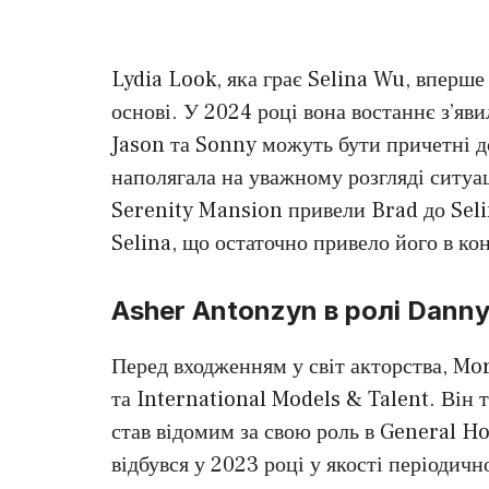
Lydia Look, яка грає Selina Wu, вперше 
основі. У 2024 році вона востаннє з’яви
Jason та Sonny можуть бути причетні до
наполягала на уважному розгляді ситуа
Serenity Mansion привели Brad до Selin
Selina, що остаточно привело його в ко
Asher Antonzyn в ролі Dann
Перед входженням у світ акторства, Mo
та International Models & Talent. Він т
став відомим за свою роль в General H
відбувся у 2023 році у якості періодичн