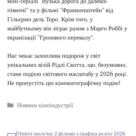
міні-серіалі “Вузька дорога до далекої
півночі” та у фільмі “Франкенштейн” від
Гільєрмо дель Торо. Крім того, у
майбутньому він зіграє разом з Марго Роббі у
екранізації “Грозового перевалу”.
Нас чекає захоплива подорож у світ
унікальних візій Рідлі Скотта, що, безумовно,
стане подією світового масштабу у 2026 році.
Не пропустіть цю кінематографічну подію!
Категорії
Новини кіноіндустрії
Disney вилучає 2 фільми з графіка релізу 2026