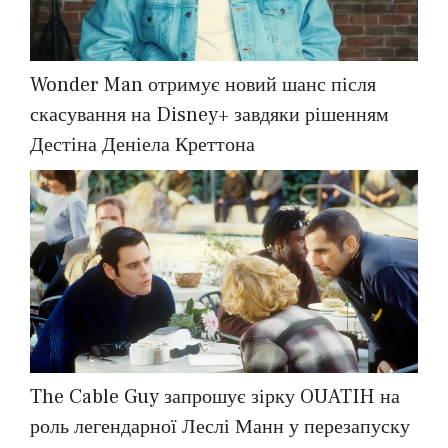
Wonder Man отримує новий шанс після
скасування на Disney+ завдяки рішенням
Дестіна Деніела Креттона
The Cable Guy запрошує зірку OUATIH на
роль легендарної Леслі Манн у перезапуску