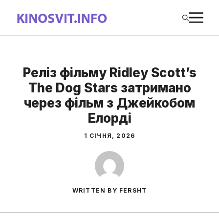
Перейти
М
до
вмісту
Реліз фільму Ridley Scott’s
The Dog Stars затримано
через фільм з Джейкобом
Елорді
1 СІЧНЯ, 2026
WRITTEN BY FERSHT