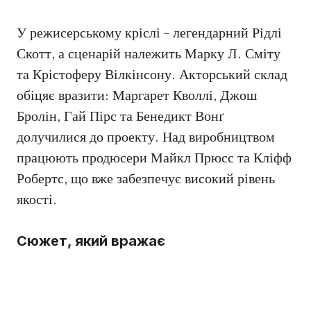
У режисерському кріслі – легендарний Рідлі
Скотт, а сценарій належить Марку Л. Сміту
та Крістоферу Вілкінсону. Акторський склад
обіцяє вразити: Маргарет Кволлі, Джош
Бролін, Гай Пірс та Бенедикт Вонґ
долучилися до проекту. Над виробництвом
працюють продюсери Майкл Прюсс та Кліфф
Робертс, що вже забезпечує високий рівень
якості.
Сюжет, який вражає