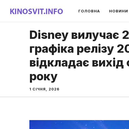
Перейти
ГОЛОВНА
НОВИНИ
до
вмісту
Disney вилучає 2
графіка релізу 2
відкладає вихід
року
1 СІЧНЯ, 2026