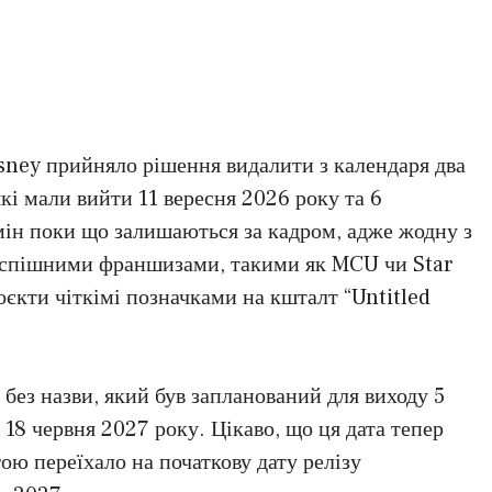
isney прийняло рішення видалити з календаря два
які мали вийти 11 вересня 2026 року та 6
ін поки що залишаються за кадром, адже жодну з
 успішними франшизами, такими як MCU чи Star
оєкти чіткімі позначками на кшталт “Untitled
без назви, який був запланований для виходу 5
 18 червня 2027 року. Цікаво, що ця дата тепер
гою переїхало на початкову дату релізу