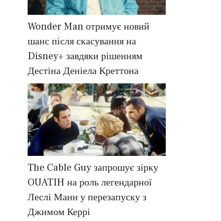
Wonder Man отримує новий
шанс після скасування на
Disney+ завдяки рішенням
Дестіна Деніела Креттона
The Cable Guy запрошує зірку
OUATIH на роль легендарної
Леслі Манн у перезапуску з
Джимом Керрі