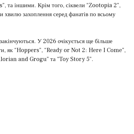
s”, та іншими. Крім того, сіквели “Zootopia 2”,
ли хвилю захоплення серед фанатів по всьому
 закінчуються. У 2026 очікується ще більше
ти, як “Hoppers”, “Ready or Not 2: Here I Come”,
lorian and Grogu” та “Toy Story 5”.