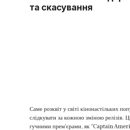
та скасування
Саме розквіт у світі кінонастільких по
слідкувати за кожною зміною релізів. Ц
гучними прем’єрами, як “Captain Ameri