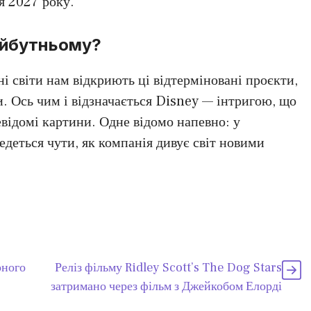
я 2027 року.
айбутньому?
ні світи нам відкриють ці відтерміновані проєкти,
. Ось чим і відзначається Disney — інтригою, що
невідомі картини. Одне відомо напевно: у
едеться чути, як компанія дивує світ новими
рного
Реліз фільму Ridley Scott’s The Dog Stars
затримано через фільм з Джейкобом Елорді