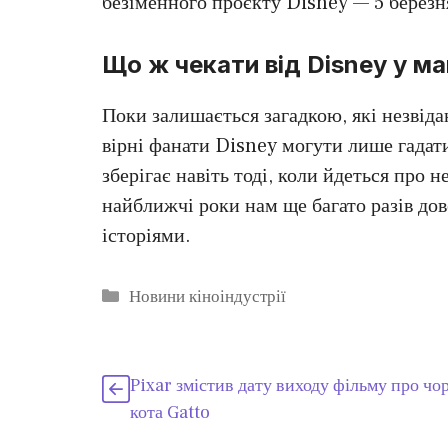
безіменного проєкту Disney — 5 березн
Що ж чекати від Disney у м
Поки залишається загадкою, які незвіда
вірні фанати Disney могути лише гадати
зберігає навіть тоді, коли йдеться про 
найближчі роки нам ще багато разів дов
історіями.
Категорії
Новини кіноіндустрії
Pixar змістив дату виходу фільму про чо
кота Gatto