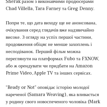
Sherak разом з виконавчими продюсерами
Chad Villella, Tara Farney та Greg Denny.
Попри те, що дата виходу ще не анонсована,
очікування серед глядачів вже надзвичайно
високе. З огляду на успіх першої частини,
продовження обіцяє не менше захоплень і
несподіванок. Перший фільм можна
переглянути на платформах Fubo та FXNOW,
або ж орендувати чи придбати на Amazon
Prime Video, Apple TV та інших сервісах.
“Ready or Not” оповідає історію молодої
нареченої (Samara Weaving), яка вливається
у родину свого новоспеченого чоловіка (Mark