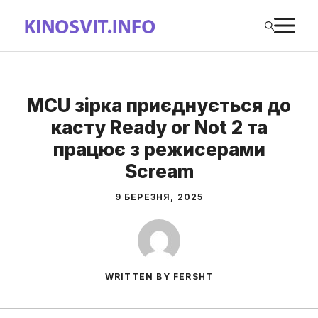
Перейти
М
до
вмісту
MCU зірка приєднується до
касту Ready or Not 2 та
працює з режисерами
Scream
9 БЕРЕЗНЯ, 2025
WRITTEN BY FERSHT