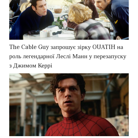
The Cable Guy запрошує зірку OUATIH на
роль легендарної Леслі Манн у перезапуску
з Джимом Керрі