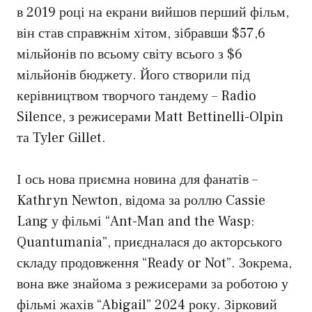
в 2019 році на екрани вийшов перший фільм,
він став справжнім хітом, зібравши $57,6
мільйонів по всьому світу всього з $6
мільйонів бюджету. Його створили під
керівництвом творчого тандему – Radio
Silence, з режисерами Matt Bettinelli-Olpin
та Tyler Gillet.
І ось нова приємна новина для фанатів –
Kathryn Newton, відома за роллю Cassie
Lang у фільмі “Ant-Man and the Wasp:
Quantumania”, приєдналася до акторського
складу продовження “Ready or Not”. Зокрема,
вона вже знайома з режисерами за роботою у
фільмі жахів “Abigail” 2024 року. Зірковий