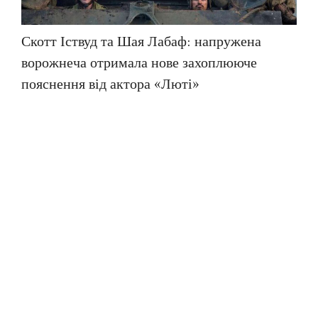
Скотт Іствуд та Шая Лабаф: напружена
ворожнеча отримала нове захоплююче
пояснення від актора «Люті»