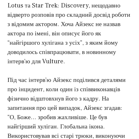
Lotus та Star Trek: Discovery, нещодавно
відверто розповів про складний досвід роботи
з відомим актором. Хоча Айзекс не назвав
актора по імені, він описує його як
“найгіршого хулігана з усіх”, з яким йому
доводилось співпрацювати, в новинному
інтерв’ю для Vulture.
Під час інтерв’ю Айзекс поділився деталями
про інцидент, коли один із співвиконавців
фізично відштовхнув його з кадру. На
запитання про цей випадок, Айзекс згадав:
“О, Боже… зробив жахливіше. Це був
найгірший хуліган. Глобальна ікона.
Використовував всі старі трюки, виконуючи