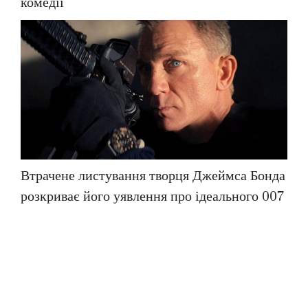
комедії
Втрачене листування творця Джеймса Бонда
розкриває його уявлення про ідеального 007