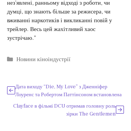
нез’явлені, ранньому відході з роботи, чи
думці, що знають більше за режисера, чи
вживанні наркотиків і викликанні повій у
трейлер. Весь цей жахітливий хаос
зустрічаю.”
Категорії
Новини кіноіндустрії
Дата виходу “Die, My Love” з Дженніфер
Лоуренс та Робертом Паттінсоном встановлена
Clayface в фільмі DCU отримав головну роль
зірки The Gentlemen