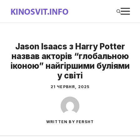
Перейти
М
до
вмісту
Jason Isaacs з Harry Potter
назвав акторів “глобальною
іконою” найгіршими буліями
у світі
21 ЧЕРВНЯ, 2025
WRITTEN BY FERSHT