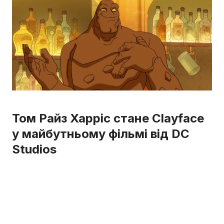
Том Райз Харріс стане Clayface
у майбутньому фільмі від DC
Studios