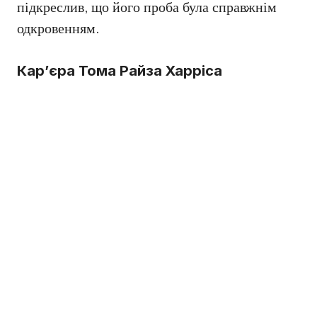
підкреслив, що його проба була справжнім
одкровенням.
Кар’єра Тома Райза Харріса