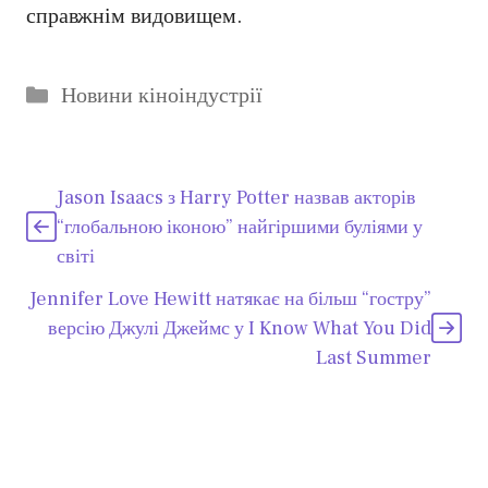
справжнім видовищем.
Категорії
Новини кіноіндустрії
Jason Isaacs з Harry Potter назвав акторів
“глобальною іконою” найгіршими буліями у
світі
Jennifer Love Hewitt натякає на більш “гостру”
версію Джулі Джеймс у I Know What You Did
Last Summer