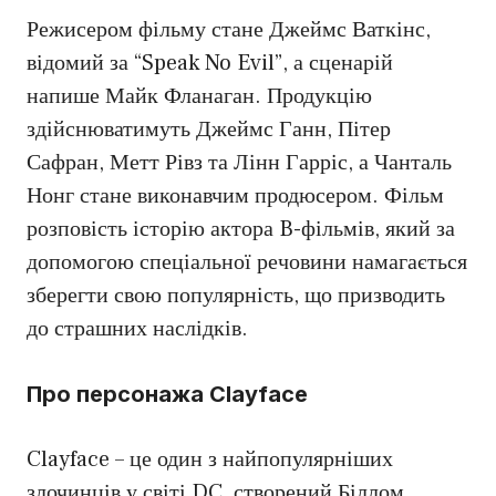
Режисером фільму стане Джеймс Ваткінс,
відомий за “Speak No Evil”, а сценарій
напише Майк Фланаган. Продукцію
здійснюватимуть Джеймс Ганн, Пітер
Сафран, Метт Рівз та Лінн Гарріс, а Чанталь
Нонг стане виконавчим продюсером. Фільм
розповість історію актора B-фільмів, який за
допомогою спеціальної речовини намагається
зберегти свою популярність, що призводить
до страшних наслідків.
Про персонажа Clayface
Clayface – це один з найпопулярніших
злочинців у світі DC, створений Біллом