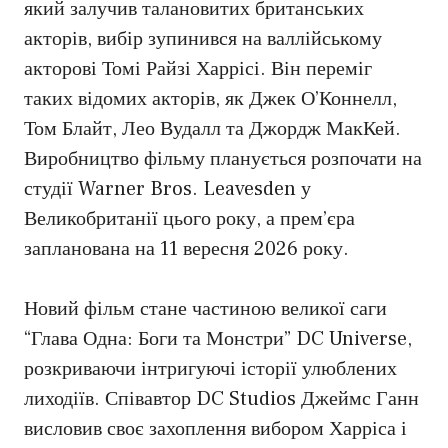
який залучив талановитих британських
акторів, вибір зупинився на валлійському
акторові Томі Райзі Харрісі. Він переміг
таких відомих акторів, як Джек О’Коннелл,
Том Блайт, Лео Вудалл та Джордж МакКей.
Виробництво фільму планується розпочати на
студії Warner Bros. Leavesden у
Великобританії цього року, а прем’єра
запланована на 11 вересня 2026 року.
Новий фільм стане частиною великої саги
“Глава Одна: Боги та Монстри” DC Universe,
розкриваючи інтригуючі історії улюблених
лиходіїв. Співавтор DC Studios Джеймс Ганн
висловив своє захоплення вибором Харріса і