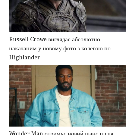
Russell Crowe виглядає абсолютно
накачаним у новому фото з колегою по
Highlander
Wonder Man отримує новий шанс після