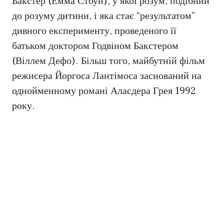
Бакстер (Емма Стоун), у якої розум, подібний
до розуму дитини, і яка стає “результатом”
дивного експерименту, проведеного її
батьком доктором Годвіном Бакстером
(Віллем Дефо). Більш того, майбутній фільм
режисера Йоргоса Лантімоса заснований на
однойменному романі Аласдера Грея 1992
року.