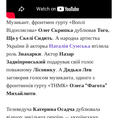
Музикант, фронтмен гурту «Воплі
Відоплясова»
Олег Скрипка
дублював
Того,
Що у Скелі Сидить
. А народна артистка
України й акторка
Наталія Сумська
втілила
роль
Знахарки
. Актор
Назар
Задніпровський
подарував свій голос
поважному
Лісовику
. А
Дядько Лев
заговорив голосом музиканта, одного з
фронтменів гурту «ТНМК»
Олега “Фагота”
Михайлюти
.
Телеведуча
Катерина Осадча
дублювала
відразу декількох героїнь — українських