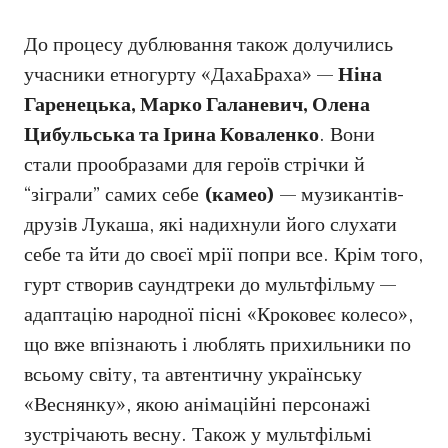
До процесу дублювання також долучились
учасники етногурту «ДахаБраха» —
Ніна
Гаренецька, Марко Галаневич, Олена
Цибульська та Ірина Коваленко
. Вони
стали прообразами для героїв стрічки й
“зіграли” самих себе
(камео)
— музикантів-
друзів Лукаша, які надихнули його слухати
себе та йти до своєї мрії попри все. Крім того,
гурт створив саундтреки до мультфільму —
адаптацію народної пісні «Кроковеє колесо»,
що вже впізнають і люблять прихильники по
всьому світу, та автентичну українську
«Веснянку», якою анімаційні персонажі
зустрічають весну. Також у мультфільмі