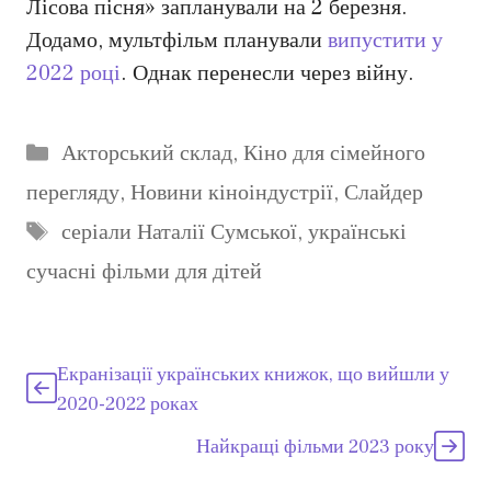
Лісова пісня» запланували на 2 березня.
Додамо, мультфільм планували
випустити у
2022 році
. Однак перенесли через війну.
Категорії
Акторський склад
,
Кіно для сімейного
перегляду
,
Новини кіноіндустрії
,
Слайдер
Позначки
серіали Наталії Сумської
,
українські
сучасні фільми для дітей
Екранізації українських книжок, що вийшли у
2020-2022 роках
Найкращі фільми 2023 року