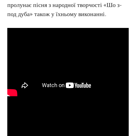
пролунає пісня з народної творчості «Шо з-
под дуба» також у їхньому виконанні.