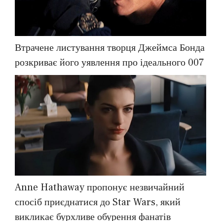
Втрачене листування творця Джеймса Бонда
розкриває його уявлення про ідеального 007
Anne Hathaway пропонує незвичайний
спосіб приєднатися до Star Wars, який
викликає бурхливе обурення фанатів