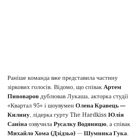
Раніше команда вже представила частину
зіркових голосів. Відомо, що співак
Артем
Пивоваров
дублював Лукаша, акторка студії
«Квартал 95» і шоувумен
Олена Кравець —
Килину
, лідерка гурту The Hardkiss
Юлія
Саніна
озвучила
Русалку Водяницю
, а співак
Михайло Хома (Дзідзьо)
—
Шумника Гука
.