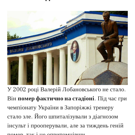
У 2002 році Валерій Лобановського не стало.
Він
помер фактично на стадіоні
. Під час гри
чемпіонату України в Запоріжжі тренеру
стало зле. Його шпиталізували з діагнозом
інсульт і прооперували, але за тиждень геній
помер, так і не опритомнівши.