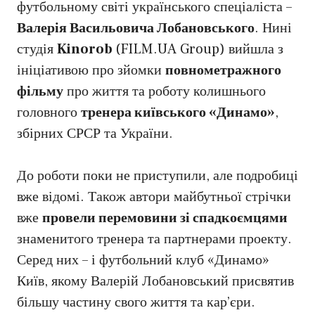
футбольному світі українського спеціаліста –
Валерія Васильовича Лобановського
. Нині
студія
Kinorob
(FILM.UA Group) вийшла з
ініціативою про зйомки
повнометражного
фільму
про життя та роботу колишнього
головного
тренера київського «Динамо»
,
збірних СРСР та України.
До роботи поки не приступили, але подробиці
вже відомі. Також автори майбутньої стрічки
вже
провели перемовини зі спадкоємцями
знаменитого тренера та партнерами проекту.
Серед них – і футбольний клуб «Динамо»
Київ, якому Валерій Лобановський присвятив
більшу частину свого життя та кар’єри.