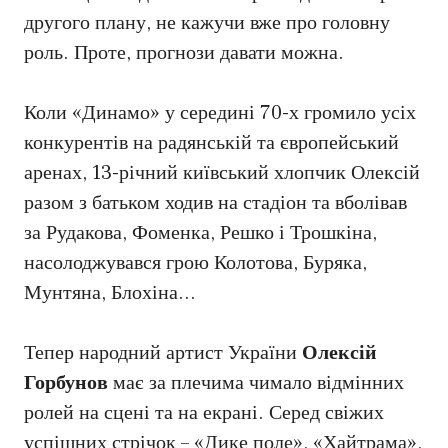
другого плану, не кажучи вже про головну
роль. Проте, прогнози давати можна.
Коли «Динамо» у середині 70-х громило усіх
конкурентів на радянській та європейський
аренах, 13-річний київський хлопчик Олексій
разом з батьком ходив на стадіон та вболівав
за Рудакова, Фоменка, Решко і Трошкіна,
насолоджувався грою Колотова, Буряка,
Мунтяна, Блохіна…
Тепер народний артист України
Олексій
Горбунов
має за плечима чимало відмінних
ролей на сцені та на екрані. Серед свіжих
успішних стрічок – «Дике поле», «Хайтрама»,