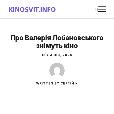
Перейти
М
до
вмісту
Про Валерія Лобановського
знімуть кіно
12 ЛИПНЯ, 2020
WRITTEN BY СЕРГІЙ К