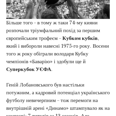
Більше того – в тому ж таки 74-му кияни
розпочали тріумфальний похід за першим
європейським трофеєм –
Кубком кубків
,
який і вибороли навесні 1975-го року. Восени
того ж року обіграли володаря Кубку
чемпіонів «Баварію» і здобули ще й
Суперкубок УЄФА
.
Геній Лобановського був настільки
потужним, а кадровий потенціал українського
футболу невичерпним – тож перемоги на
внутрішній арені «Динамо» штампувало як на
конвеєрі: 7 титулів за 13 сезонів. Але