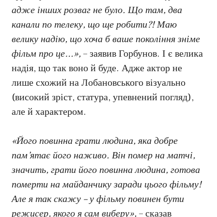
адже інших розваг не було. Що там, два
канали по телеку, що ще робити?! Маю
велику надію, що хоча б ваше покоління зніме
фільм про це…»,
– заявив Горбунов. І є велика
надія, що так воно й буде. Адже актор не
лише схожий на Лобановського візуально
(високий зріст, статура, упевнений погляд),
але й характером.
«Його повинна грати людина, яка добре
пам’ятає його наживо. Він помер на матчі,
значить, грати його повинна людина, готова
померти на майданчику заради цього фільму!
Але я так скажу – у фільму повинен бути
режисер, якого я сам виберу»,
– сказав