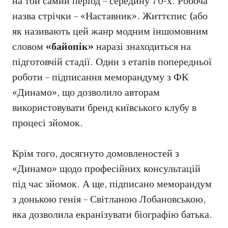
на той самий період – середину 70-х. Робоча
назва стрічки – «Наставник». Життєпис (або
як називають цей жанр модним іншомовним
словом
«байопік»
наразі знаходиться на
підготовчій стадії. Один з етапів попередньої
роботи – підписання меморандуму з ФК
«Динамо», що дозволило авторам
використовувати бренд київського клубу в
процесі зйомок.
Крім того, досягнуто домовленостей з
«Динамо» щодо професійних консультацій
під час зйомок. А ще, підписано меморандум
з донькою генія – Світланою Лобановською,
яка дозволила екранізувати біографію батька.