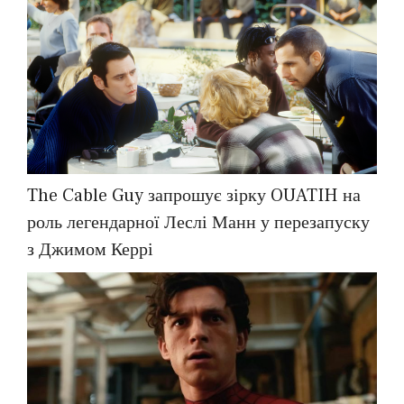
The Cable Guy запрошує зірку OUATIH на
роль легендарної Леслі Манн у перезапуску
з Джимом Керрі