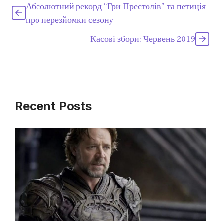
Абсолютний рекорд “Гри Престолів” та петиція
про перезйомки сезону
Касові збори: Червень 2019
Recent Posts