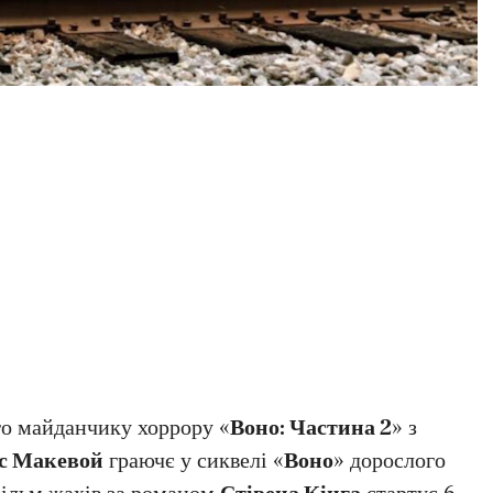
го майданчику хоррору «
Воно: Частина 2
» з
с Макевой
граючє у сиквелі «
Воно
» дорослого