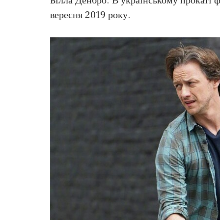
Білла Денбро. В українському прокаті 
вересня 2019 року.