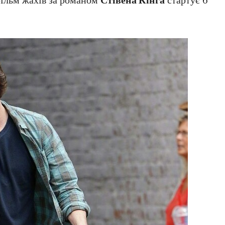
фільм жахів за романом
Стівена Кінга
стартує 6