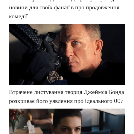
новини для своїх фанатів про продовження
комедії
Втрачене листування творця Джеймса Бонда
розкриває його уявлення про ідеального 007