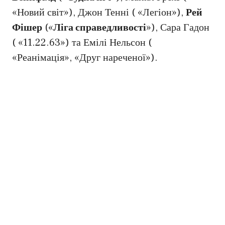
«Новий світ»), Джон Тенні ( «Легіон»),
Рей
Фішер
(«
Ліга справедливості
»), Сара Гадон
( «11.22.63») та Емілі Нельсон (
«Реанімація», «Друг нареченої»).