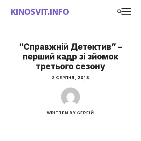
Перейти
М
до
вмісту
“Справжній Детектив” –
перший кадр зі зйомок
третього сезону
2 СЕРПНЯ, 2018
WRITTEN BY СЕРГІЙ