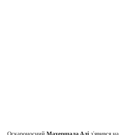
Оскароносний
Махершала Алі
з’явився на