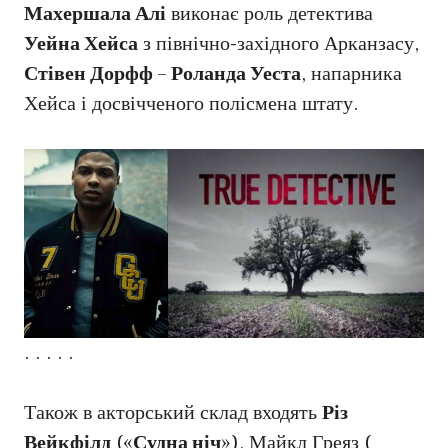
Махершала Алі
виконає роль детектива
Уейна Хейса
з північно-західного Арканзасу,
Стівен Дорфф
–
Роланда Уеста
, напарника
Хейса і досвічченого полісмена штату.
. . . . .
Також в акторський склад входять
Різ
Вейкфілд
(«
Судна ніч
»), Майкл Греяз (