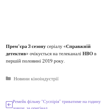
Прем’єра 3 сезону
серіалу «
Справжній
детектив
» очікується на телеканалі
HBO
в
першій половині 2019 року.
Категорії
Новини кіноіндустрії
Ремейк фільму “Суспірія” триватиме на годину
довше, за оригінал