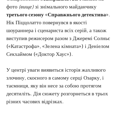
фото
(вище)
зі знімального майданчику
третього сезону
«
Справжнього детектива
».
Нік Піццолатто повернувся в якості
шоураннера і сценариста всіх серій, а також
виступив режисером разом з Джеремі Солньє
(«Катастрофа», «Зелена кімната») і Деніелом
Секхаймом («Доктор Хаус»).
У центрі уваги виявиться історія жахливого
злочину, скоєного в самому серці Озарку, і
таємниця, яку він несе за собою протягом
десятиліть. Дія сюжету розгорнеться в трьох
різних часових відрізках.