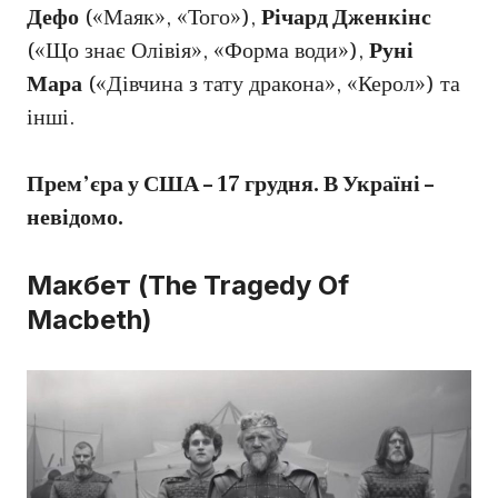
Дефо
(«Маяк», «Того»),
Річард Дженкінс
(«Що знає Олівія», «Форма води»),
Руні
Мара
(«Дівчина з тату дракона», «Керол») та
інші.
Прем’єра у США – 17 грудня. В Україні –
невідомо.
Макбет (The Tragedy Of
Macbeth)