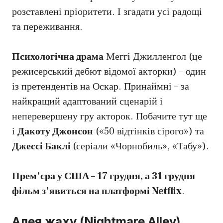
розставлені пріоритети. І згадати усі радощі
та переживання.
Психологічна драма
Меггі Джилленгол (це
режисерський дебют відомої акторки) – один
із претендентів на Оскар. Принаймні – за
найкращий адаптований сценарій і
неперевершену гру акторок. Побачите тут ще
і
Дакоту Джонсон
(«50 відтінків сірого») та
Джессі Баклі
(серіали «Чорнобиль», «Табу»).
Прем’єра у США – 17 грудня, а 31 грудня
фільм з’явиться на платформі Netflix
.
Алея жаху (Nightmare Alley)