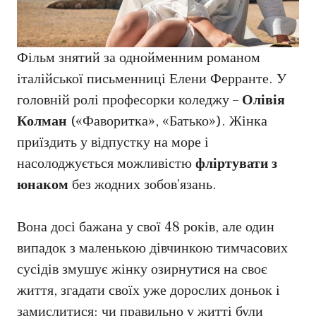
Фільм знятий за однойменним романом
італійської письменниці Елени Ферранте. У
головній ролі професорки коледжу –
Олівія
Колман
(«Фаворитка», «Батько»). Жінка
приїздить у відпустку на море і
насолоджується можливістю
фліртувати з
юнаком
без жодних зобов’язань.
Вона досі бажана у свої 48 років, але один
випадок з маленькою дівчинкою тимчасових
сусідів змушує жінку озирнутися на своє
життя, згадати своїх уже дорослих доньок і
замислитися: чи правильно у житті були