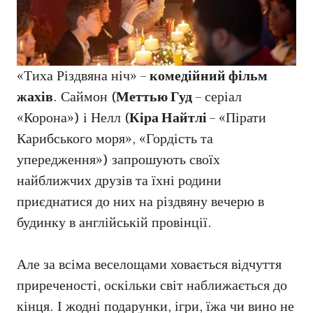
«Тиха Різдвяна ніч» –
комедійний фільм
жахів
. Саймон (
Меттью Гуд
– серіал
«Корона») і Нелл (
Кіра Найтлі
– «Пірати
Карибського моря», «Гордість та
упередження») запрошують своїх
найближчих друзів та їхні родини
приєднатися до них на різдвяну вечерю в
будинку в англійській провінції.
Але за всіма веселощами ховається відчуття
приреченості, оскільки світ наближається до
кінця. І жодні подарунки, ігри, їжа чи вино не