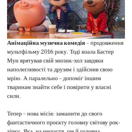
Анімаційна музична комедія
– продовження
мультфільму 2016 року. Тоді коала Бастер
Мун врятував свій мюзик-хол завдяки
наполегливості та друзям і здійснив свою
мрію. А паралельно – допоміг іншим
тваринам знайти себе і повірити у власні
сили.
Тепер – нова місія: заманити до свого
фантастичного проєкту головну світову рок-
зірку. Яка, на нещастя, ще й головна