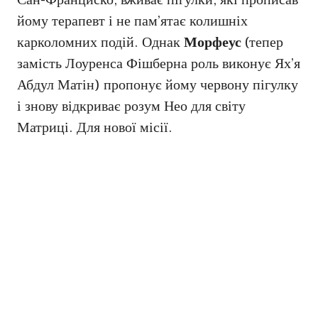
Сан-Франциско, вживає пігулки, які прописав
йому терапевт і не пам’ятає колишніх
карколомних подій. Однак
Морфеус
(тепер
замість Лоуренса Фішберна роль виконує Ях’я
Абдул Матін) пропонує йому червону пігулку
і знову відкриває розум Нео для світу
Матриці. Для нової місії.