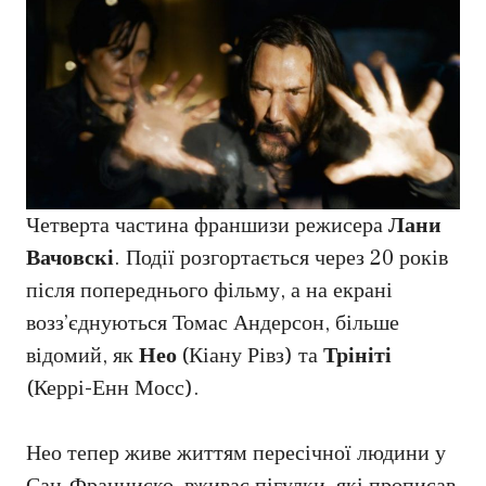
Четверта частина франшизи режисера
Лани
Вачовскі
. Події розгортається через 20 років
після попереднього фільму, а на екрані
возз’єднуються Томас Андерсон, більше
відомий, як
Нео
(Кіану Рівз) та
Трініті
(Керрі-Енн Мосс).
Нео тепер живе життям пересічної людини у