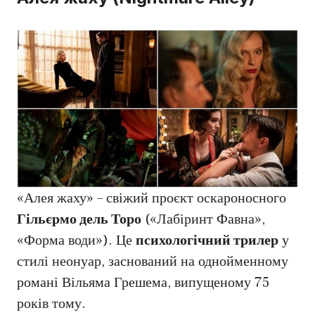
«Алея жаху» – свіжий проєкт оскароносного
Гільєрмо дель Торо
(«Лабіринт Фавна»,
«Форма води»). Це
психологічний трилер
у
стилі неонуар, заснований на однойменному
романі Вільяма Грешема, випущеному 75
років тому.