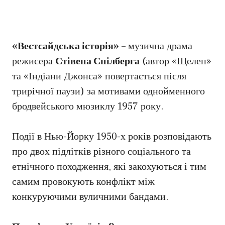
«Вестсайдська історія»
– музична драма
режисера
Стівена Спілберга
(автор «Щелеп»
та «Індіани Джонса» повертається після
трирічної паузи) за мотивами однойменного
бродвейського мюзиклу 1957 року.
Події в Нью-Йорку 1950-х років розповідають
про двох підлітків різного соціального та
етнічного походження, які закохуються і тим
самим провокують конфлікт між
конкуруючими вуличними бандами.