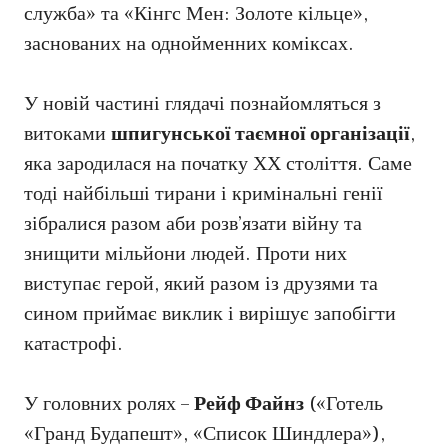
служба» та «Кінгс Мен: Золоте кільце»,
заснованих на однойменних коміксах.
У новій частині глядачі познайомляться з
витоками
шпигунської таємної організації
,
яка зародилася на початку ХХ століття. Саме
тоді найбільші тирани і кримінальні генії
зібралися разом аби розв’язати війну та
знищити мільйони людей. Проти них
виступає герой, який разом із друзями та
сином приймає виклик і вирішує запобігти
катастрофі.
У головних ролях –
Рейф Файнз
(«Готель
«Гранд Будапешт», «Список Шиндлера»),