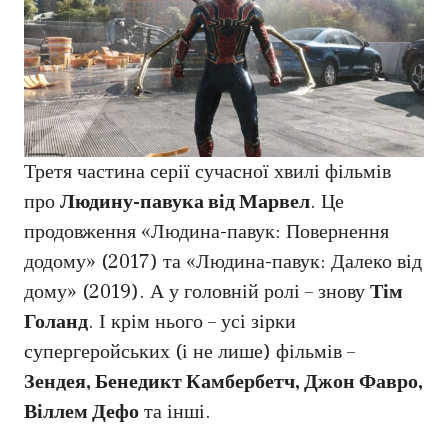
Третя частина серії сучасної хвилі фільмів
про
Людину-павука від Марвел
. Це
продовження «Людина-павук: Повернення
додому» (2017) та «Людина-павук: Далеко від
дому» (2019). А у головній ролі – знову
Тім
Голанд
. І крім нього – усі зірки
супергеройських (і не лише) фільмів –
Зендея, Бенедикт Камбербетч, Джон Фавро,
Віллем Дефо
та інші.