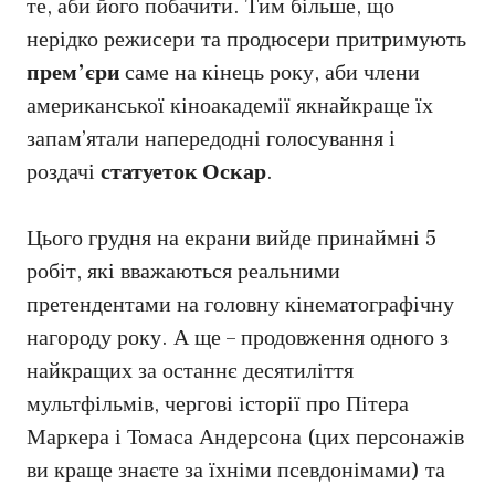
те, аби його побачити. Тим більше, що
нерідко режисери та продюсери притримують
прем’єри
саме на кінець року, аби члени
американської кіноакадемії якнайкраще їх
запам’ятали напередодні голосування і
роздачі
статуеток Оскар
.
Цього грудня на екрани вийде принаймні 5
робіт, які вважаються реальними
претендентами на головну кінематографічну
нагороду року. А ще – продовження одного з
найкращих за останнє десятиліття
мультфільмів, чергові історії про Пітера
Маркера і Томаса Андерсона (цих персонажів
ви краще знаєте за їхніми псевдонімами) та