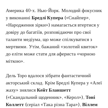
Америка 40-х. Нью-Йорк. Молодий фокусник
у виконанні
Бредлі Купера
(«Снайпер»,
«Народження зірки») намагається втертися у
довіру до багатіїв, розповідаючи про свої
таланти медіума, що може спілкуватися з
мертвими. Утім, бажаний «золотий квиток»
до еліти може стати для афериста «чорною
міткою».
Дель Торо вдалося зібрати фантастичний
акторський склад. Крім Бредлі Купера у «Алеї
жаху» знялися
Кейт Бланшетт
(«Скандальний щоденник», «Керол»),
Тоні
Коллетт
(серіал «Така різна Тара»),
Віллем