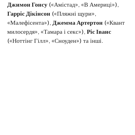
Джимон Гонсу
(«Амістад», «В Америці»),
Гарріс Дікінсон
(«Пляжні щури»,
«Малефісента»),
Джемма Артертон
(«Квант
милосердя», «Тамара і секс»),
Ріс Іванс
(«Ноттінг Гілл», «Сноуден») та інші.