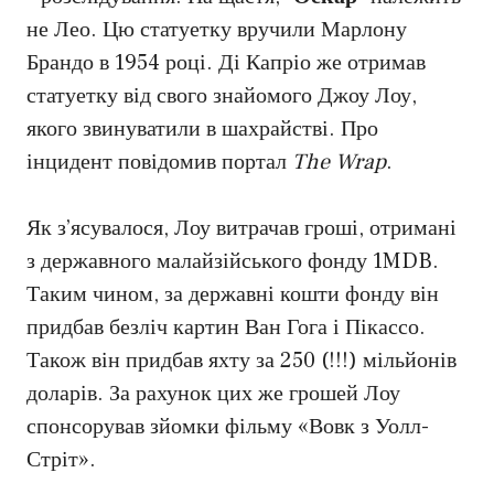
не Лео. Цю статуетку вручили Марлону
Брандо в 1954 році. Ді Капріо же отримав
статуетку від свого знайомого Джоу Лоу,
якого звинуватили в шахрайстві. Про
інцидент повідомив портал
The Wrap
.
Як з’ясувалося, Лоу витрачав гроші, отримані
з державного малайзійського фонду 1MDB.
Таким чином, за державні кошти фонду він
придбав безліч картин Ван Гога і Пікассо.
Також він придбав яхту за 250 (!!!) мільйонів
доларів. За рахунок цих же грошей Лоу
спонсорував зйомки фільму «Вовк з Уолл-
Стріт».