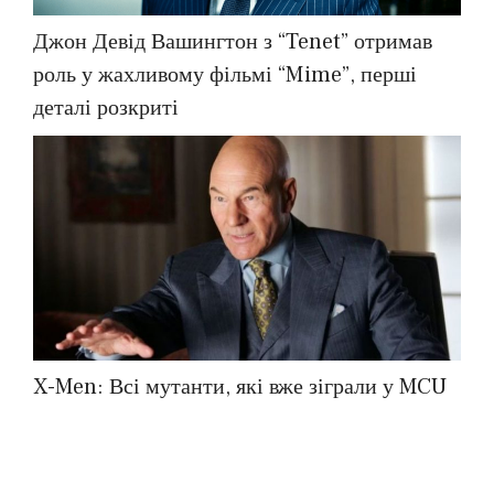
Джон Девід Вашингтон з “Tenet” отримав
роль у жахливому фільмі “Mime”, перші
деталі розкриті
X-Men: Всі мутанти, які вже зіграли у MCU