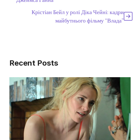
Джеймса Ганна
Крістіан Бейл у ролі Діка Чейні: кадри
майбутнього фільму “Влада”
Recent Posts