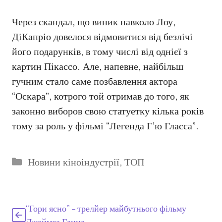
Через скандал, що виник навколо Лоу,
ДіКапріо довелося відмовитися від безлічі
його подарунків, в тому числі від однієї з
картин Пікассо. Але, напевне, найбільш
гучним стало саме позбавлення актора
“Оскара”, котрого той отримав до того, як
законно виборов свою статуетку кілька років
тому за роль у фільмі “Легенда Г’ю Гласса”.
Категорії
Новини кіноіндустрії
,
ТОП
“Гори ясно” – трелйер майбутнього фільму