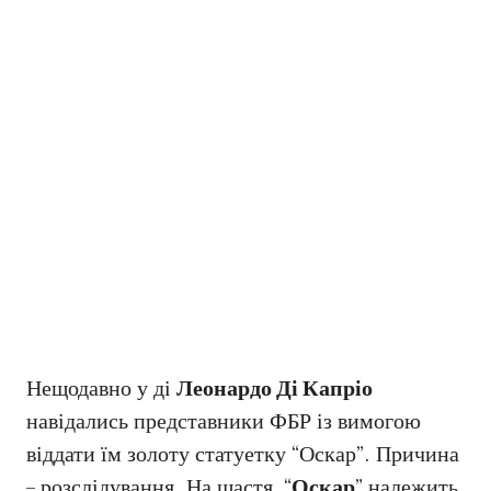
Нещодавно у ді
Леонардо Ді Капріо
навідались представники ФБР із вимогою
віддати їм золоту статуетку “Оскар”. Причина
– розслідування. На щастя, “
Оскар
” належить