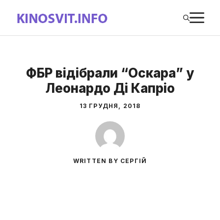
Перейти
М
до
вмісту
ФБР відібрали “Оскара” у
Леонардо Ді Капріо
13 ГРУДНЯ, 2018
WRITTEN BY СЕРГІЙ