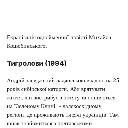
Екранізація однойменної повісті Михайла
Коцюбинського.
Тигролови (1994)
Андрій засуджений радянською владою на 25
років сибірської каторги. Аби врятувати
життя, він вистрибує з потягу та опиняється
на “Зеленому Клині” – далекосхідному
регіоні, де проживають тисячі українців. Там
юнак знайомиться з полтавськими