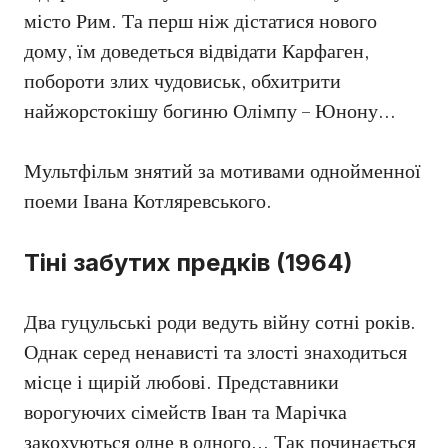
місто Рим. Та перш ніж дістатися нового
дому, їм доведеться відвідати Карфаген,
побороти злих чудовиськ, обхитрити
найжорстокішу богиню Олімпу – Юнону…
Мультфільм знятий за мотивами однойменної
поеми Івана Котляревського.
Тіні забутих предків (1964)
Два гуцульські роди ведуть війну сотні років.
Однак серед ненависті та злості знаходиться
місце і щирій любові. Представники
ворогуючих сімейств Іван та Марічка
закохуються одне в одного… Так починається