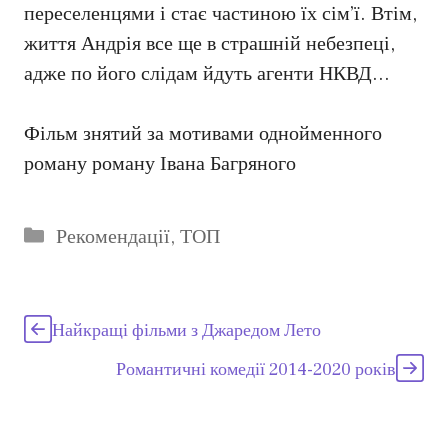
переселенцями і стає частиною їх сім’ї. Втім,
життя Андрія все ще в страшній небезпеці,
адже по його слідам йдуть агенти НКВД…
Фільм знятий за мотивами однойменного
роману роману Івана Багряного
Категорії
Рекомендації
,
ТОП
Найкращі фільми з Джаредом Лето
Романтичні комедії 2014-2020 років