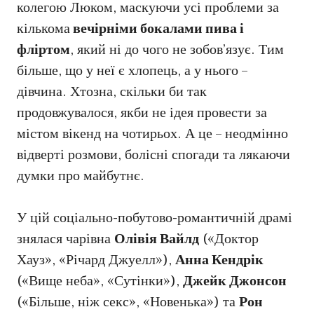
колегою Люком, маскуючи усі проблеми за
кількома
вечірніми бокалами пива і
фліртом
, який ні до чого не зобов’язує. Тим
більше, що у неї є хлопець, а у нього –
дівчина. Хтозна, скільки би так
продовжувалося, якби не ідея провести за
містом вікенд на чотирьох. А це – неодмінно
відверті розмови, болісні спогади та лякаючи
думки про майбутнє.
У цій соціально-побутово-романтичній драмі
знялася чарівна
Олівія Вайлд
(«Доктор
Хауз», «Річард Джуелл»),
Анна Кендрік
(«Вище неба», «Сутінки»),
Джейк Джонсон
(«Більше, ніж секс», «Новенька») та
Рон