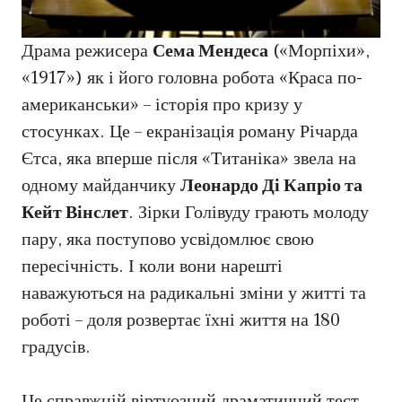
Драма режисера
Сема Мендеса
(«Морпіхи»,
«1917») як і його головна робота «Краса по-
американськи» – історія про кризу у
стосунках. Це – екранізація роману Річарда
Єтса, яка вперше після «Титаніка» звела на
одному майданчику
Леонардо Ді Капріо та
Кейт Вінслет
. Зірки Голівуду грають молоду
пару, яка поступово усвідомлює свою
пересічність. І коли вони нарешті
наважуються на радикальні зміни у житті та
роботі – доля розвертає їхні життя на 180
градусів.
Це справжній віртуозний драматичний тест