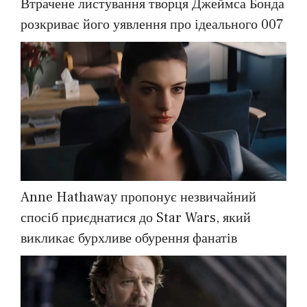
Втрачене листування творця Джеймса Бонда
розкриває його уявлення про ідеального 007
Anne Hathaway пропонує незвичайний
спосіб приєднатися до Star Wars, який
викликає бурхливе обурення фанатів