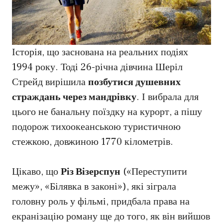
Історія, що заснована на реальних подіях
1994 року. Тоді 26-річна дівчина Шеріл
Стрейд вирішила
позбутися душевних
страждань через мандрівку
. І вибрала для
цього не банальну поїздку на курорт, а пішу
подорож тихоокеанською туристичною
стежкою, довжиною 1770 кілометрів.
Цікаво, що
Різ Візерспун
(«Переступити
межу», «Білявка в законі»), які зіграла
головну роль у фільмі, придбала права на
екранізацію роману ще до того, як він вийшов