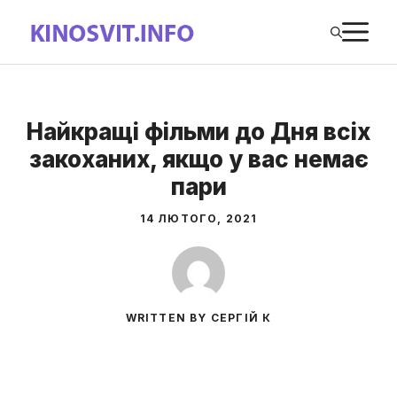
Перейти
М
до
вмісту
Найкращі фільми до Дня всіх
закоханих, якщо у вас немає
пари
14 ЛЮТОГО, 2021
WRITTEN BY СЕРГІЙ К