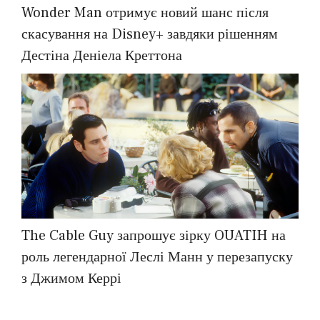
Wonder Man отримує новий шанс після
скасування на Disney+ завдяки рішенням
Дестіна Деніела Креттона
The Cable Guy запрошує зірку OUATIH на
роль легендарної Леслі Манн у перезапуску
з Джимом Керрі