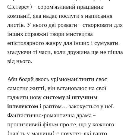
Сістерс») – сором’язливий працівник
компанії, яка надає послуги з написання
листів. У нього дві розваги – створювати для
інших справжні твори мистецтва
епістолярного жанру для інших і сумувати,
згадуючи ті часи, коли дружина ще не пішла
від нього.
Аби бодай якось урізноманітнити своє
самотнє житті, він встановлює на свої
гаджети нову
систему зі штучним
інтелектом
і раптом… закохується у неї.
Фантастично-романтична драма –
пронизливий фільм про те, що у кожного
(навіть у машини) є почуття, які варто