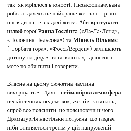
так, як мріялося в юності. Низькооплачувана
робота, далеко не найкраще житло і… різні
погляди на те, як далі жити. Аби
врятувати
шлюб
герої
Раяна Ґослінга
(«Ла-Ла-Ленд»,
«Половина Нельсона») та
Мішель Вільямс
(«Горбата гора», «Фоссі/Верден») залишають
дитину на дідуся та втікають до дешевого
мотелю аби пити і говорити.
Власне на цьому сюжетна частина
вичерпується. Далі –
неймовірна атмосфера
нескінченних недомовок, жестів, затинань,
спроб все пояснити, не пояснюючи нічого.
Драматургія настільки потужна, що глядач
ніби опиняється третім у цій напруженій