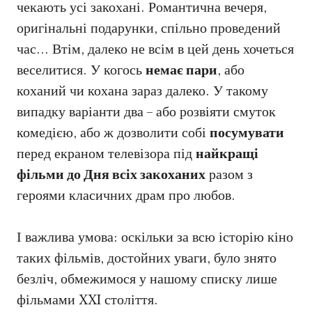
чекають усі закохані. Романтична вечеря,
оригінальні подарунки, спільно проведений
час… Втім, далеко не всім в цей день хочеться
веселитися. У когось
немає пари
, або
коханий чи кохана зараз далеко. У такому
випадку варіанти два – або розвіяти смуток
комедією, або ж дозволити собі
посумувати
перед екраном телевізора під
найкращі
фільми до Дня всіх закоханих
разом з
героями класичних драм про любов.
І важлива умова: оскільки за всю історію кіно
таких фільмів, достойних уваги, було знято
безліч, обмежимося у нашому списку лише
фільмами XXI століття.