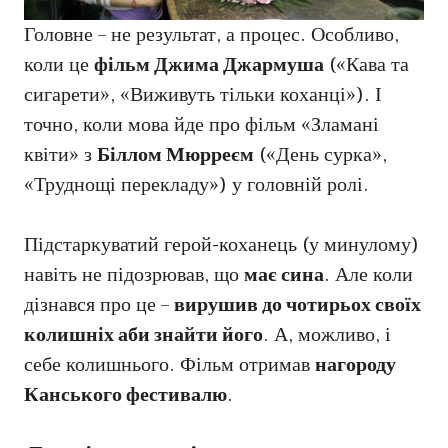
Головне – не результат, а процес. Особливо,
коли це
фільм Джима Джармуша
(«Кава та
сигарети», «Виживуть тільки коханці»). І
точно, коли мова йде про фільм «Зламані
квіти» з
Біллом Мюрреєм
(«День сурка»,
«Труднощі перекладу») у головній ролі.
Підстаркуватий герой-коханець (у минулому)
навіть не підозрював, що
має сина
. Але коли
дізнався про це –
вирушив до чотирьох своїх
колишніх аби знайти його
. А, можливо, і
себе колишнього. Фільм отримав
нагороду
Канського фестивалю
.