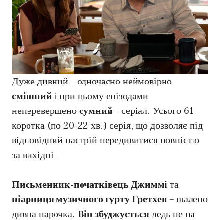
Дуже дивний – одночасно неймовірно
смішний
і при цьому епізодами
неперевершено
сумний
– серіал. Усього 61
коротка (по 20-22 хв.) серія, що дозволяє під
відповідний настрій передивитися повністю
за вихідні.
Письменник-початківець Джиммі
та
піарниця музичного гурту Гретхен
– шалено
дивна парочка.
Він збуджується
ледь не на