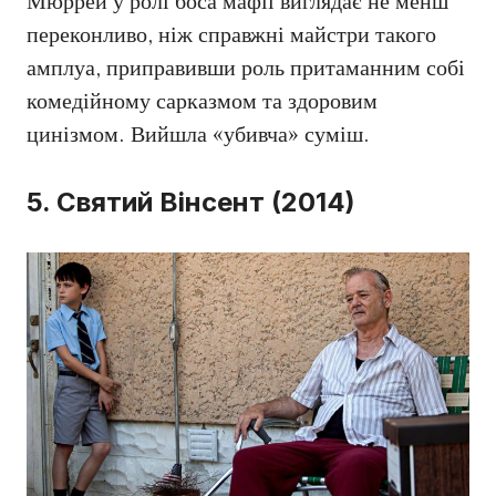
Мюррей у ролі боса мафії виглядає не менш
переконливо, ніж справжні майстри такого
амплуа, приправивши роль притаманним собі
комедійному сарказмом та здоровим
цинізмом. Вийшла «убивча» суміш.
5. Святий Вінсент (2014)