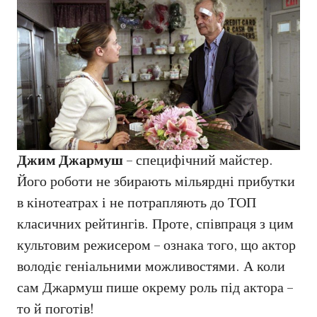
Джим Джармуш
– специфічний майстер.
Його роботи не збирають мільярдні прибутки
в кінотеатрах і не потрапляють до ТОП
класичних рейтингів. Проте, співпраця з цим
культовим режисером – ознака того, що актор
володіє геніальними можливостями. А коли
сам Джармуш пише окрему роль під актора –
то й поготів!