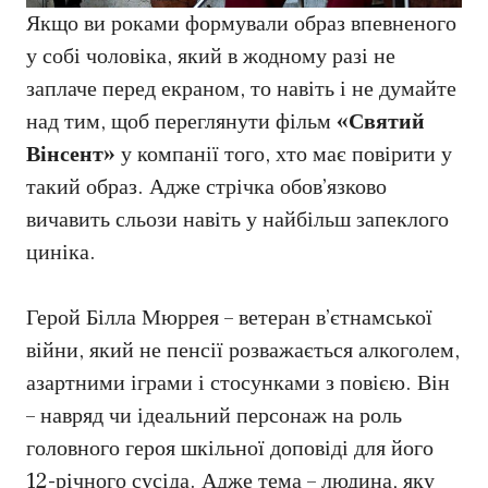
Якщо ви роками формували образ впевненого
у собі чоловіка, який в жодному разі не
заплаче перед екраном, то навіть і не думайте
над тим, щоб переглянути фільм
«Святий
Вінсент»
у компанії того, хто має повірити у
такий образ. Адже стрічка обов’язково
вичавить сльози навіть у найбільш запеклого
циніка.
Герой Білла Мюррея – ветеран в’єтнамської
війни, який не пенсії розважається алкоголем,
азартними іграми і стосунками з повією. Він
– навряд чи ідеальний персонаж на роль
головного героя шкільної доповіді для його
12-річного сусіда. Адже тема – людина, яку