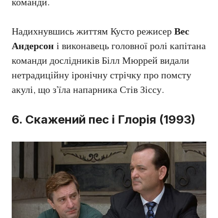
команди.
Надихнувшись життям Кусто режисер
Вес
Андерсон
і виконавець головної ролі капітана
команди дослідників Білл Мюррей видали
нетрадиційну іронічну стрічку про помсту
акулі, що з’їла напарника Стів Зіссу.
6. Скажений пес і Глорія (1993)