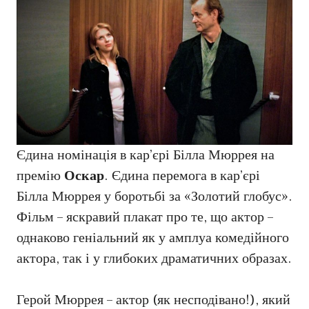
Єдина номінація в кар’єрі Білла Мюррея на
премію
Оскар
. Єдина перемога в кар’єрі
Білла Мюррея у боротьбі за «Золотий глобус».
Фільм – яскравий плакат про те, що актор –
однаково геніальний як у амплуа комедійного
актора, так і у глибоких драматичних образах.
Герой Мюррея – актор (як несподівано!), який