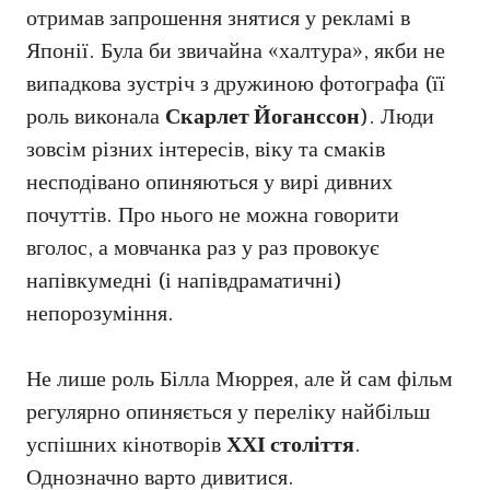
отримав запрошення знятися у рекламі в
Японії. Була би звичайна «халтура», якби не
випадкова зустріч з дружиною фотографа (її
роль виконала
Скарлет Йоганссон
). Люди
зовсім різних інтересів, віку та смаків
несподівано опиняються у вирі дивних
почуттів. Про нього не можна говорити
вголос, а мовчанка раз у раз провокує
напівкумедні (і напівдраматичні)
непорозуміння.
Не лише роль Білла Мюррея, але й сам фільм
регулярно опиняється у переліку найбільш
успішних кінотворів
ХХІ століття
.
Однозначно варто дивитися.