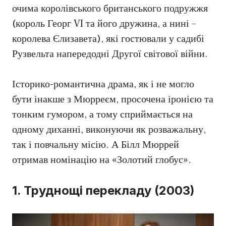
очима королівського британського подружжя
(король Георг VI та його дружина, а нині –
королева Єлизавета), які гостювали у садибі
Рузвельта напередодні Другої світової війни.
Історико-романтична драма, як і не могло
бути інакше з Мюрреєм, просочена іронією та
тонким гумором, а тому сприймається на
одному диханні, виконуючи як розважальну,
так і повчальну місію. А Білл Мюррей
отримав номінацію на «Золотий глобус».
1. Труднощі перекладу (2003)