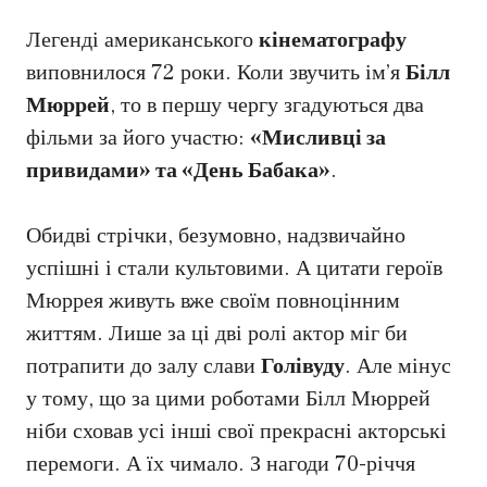
Легенді американського
кінематографу
виповнилося 72 роки. Коли звучить ім’я
Білл
Мюррей
, то в першу чергу згадуються два
фільми за його участю:
«Мисливці за
привидами» та «День Бабака»
.
Обидві стрічки, безумовно, надзвичайно
успішні і стали культовими. А цитати героїв
Мюррея живуть вже своїм повноцінним
життям. Лише за ці дві ролі актор міг би
потрапити до залу слави
Голівуду
. Але мінус
у тому, що за цими роботами Білл Мюррей
ніби сховав усі інші свої прекрасні акторські
перемоги. А їх чимало. З нагоди 70-річчя