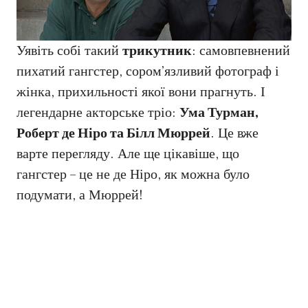
Уявіть собі такий
трикутник
: самовпевнений
пихатий гангстер, сором’язливий фотограф і
жінка, прихильності якої вони прагнуть. І
легендарне акторське тріо:
Ума Турман,
Роберт де Ніро та Білл Мюррей
. Це вже
варте перегляду. Але ще цікавіше, що
гангстер – це не де Ніро, як можна було
подумати, а Мюррей!