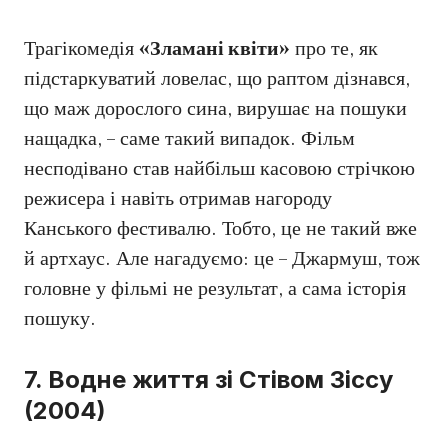
Трагікомедія
«Зламані квіти»
про те, як
підстаркуватий ловелас, що раптом дізнався,
що маж дорослого сина, вирушає на пошуки
нащадка, – саме такий випадок. Фільм
несподівано став найбільш касовою стрічкою
режисера і навіть отримав нагороду
Канського фестивалю. Тобто, це не такий вже
й артхаус. Але нагадуємо: це – Джармуш, тож
головне у фільмі не результат, а сама історія
пошуку.
7. Водне життя зі Стівом Зіссу
(2004)