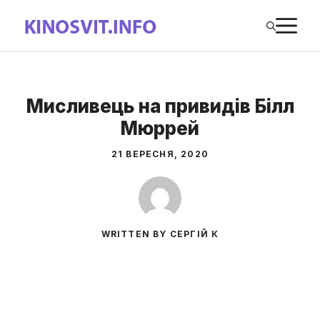
Перейти
М
до
вмісту
Мисливець на привидів Білл
Мюррей
21 ВЕРЕСНЯ, 2020
WRITTEN BY СЕРГІЙ К