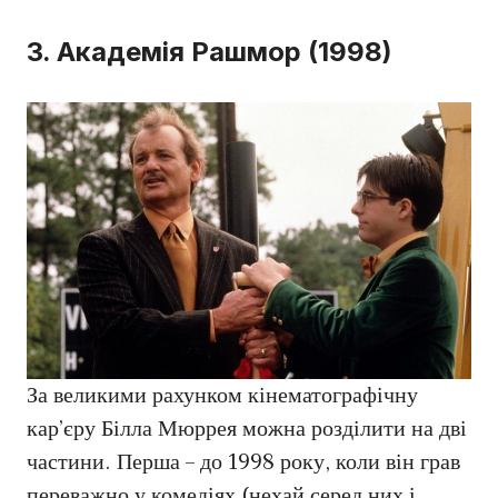
3. Академія Рашмор (1998)
За великими рахунком кінематографічну
кар’єру Білла Мюррея можна розділити на дві
частини. Перша – до 1998 року, коли він грав
переважно у комедіях (нехай серед них і