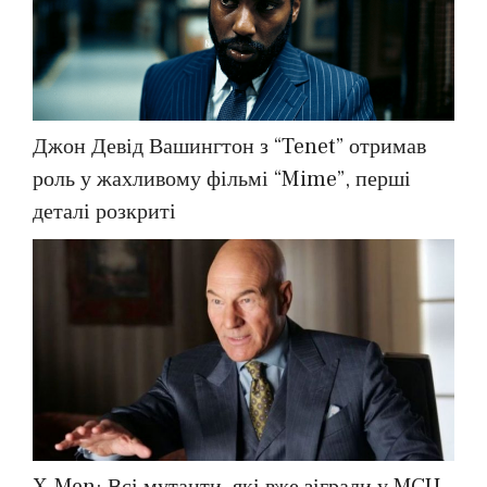
Джон Девід Вашингтон з “Tenet” отримав
роль у жахливому фільмі “Mime”, перші
деталі розкриті
X-Men: Всі мутанти, які вже зіграли у MCU