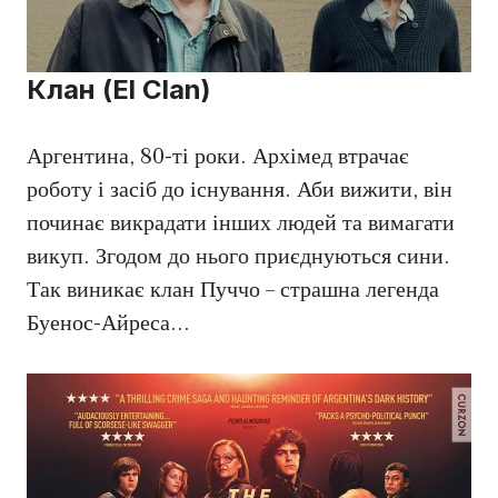
Клан (El Clan)
Аргентина, 80-ті роки. Архімед втрачає
роботу і засіб до існування. Аби вижити, він
починає викрадати інших людей та вимагати
викуп. Згодом до нього приєднуються сини.
Так виникає клан Пуччо – страшна легенда
Буенос-Айреса…