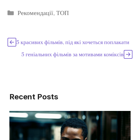
Категорії
Рекомендації
,
ТОП
5 красивих фільмів, під які хочеться поплакати
5 геніальних фільмів за мотивами коміксів
Recent Posts