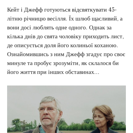
Кейт і Джефф готуються відсвяткувати 45-
літню річницю весілля. Їх шлюб щасливий, а
вони досі люблять одне одного. Однак за
кілька днів до свята чоловіку приходить лист,
де описується доля його колиньої коханою.
Ознайомившись з ним Джефф згадує про своє
минуле та пробує зрозуміти, як склалося би
його життя при інших обставинах…