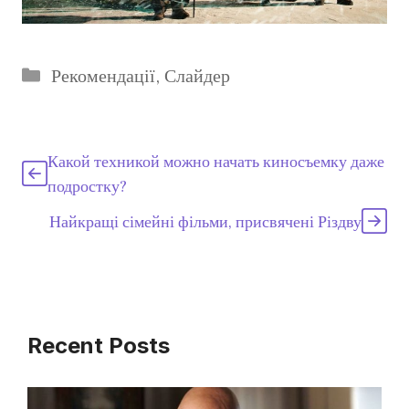
Категорії
Рекомендації
,
Слайдер
Какой техникой можно начать киносъемку даже
подростку?
Найкращі сімейні фільми, присвячені Різдву
Recent Posts