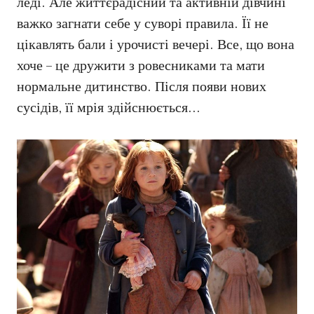
леді. Але життєрадісний та активній дівчині
важко загнати себе у суворі правила. Її не
цікавлять бали і урочисті вечері. Все, що вона
хоче – це дружити з ровесниками та мати
нормальне дитинство. Після появи нових
сусідів, її мрія здійснюється…