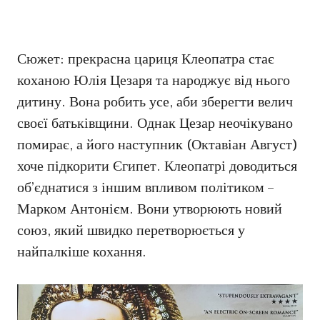
Сюжет: прекрасна цариця Клеопатра стає
коханою Юлія Цезаря та народжує від нього
дитину. Вона робить усе, аби зберегти велич
своєї батьківщини. Однак Цезар неочікувано
помирає, а його наступник (Октавіан Август)
хоче підкорити Єгипет. Клеопатрі доводиться
об’єднатися з іншим впливом політиком –
Марком Антонієм. Вони утворюють новий
союз, який швидко перетворюється у
найпалкіше кохання.