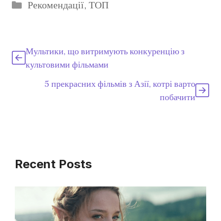
Категорії
Рекомендації
,
ТОП
Мультики, що витримують конкуренцію з
культовими фільмами
5 прекрасних фільмів з Азії, котрі варто
побачити
Recent Posts