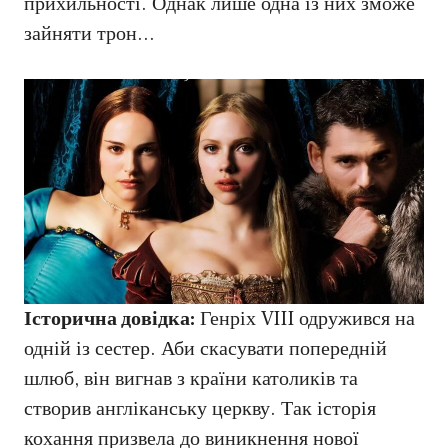
прихильності. Однак лише одна із них зможе
зайняти трон…
Історична довідка:
Генріх VIII одружився на
одній із сестер. Аби скасувати попередній
шлюб, він вигнав з країни католиків та
створив англіканську церкву. Так історія
кохання призвела до виникнення нової