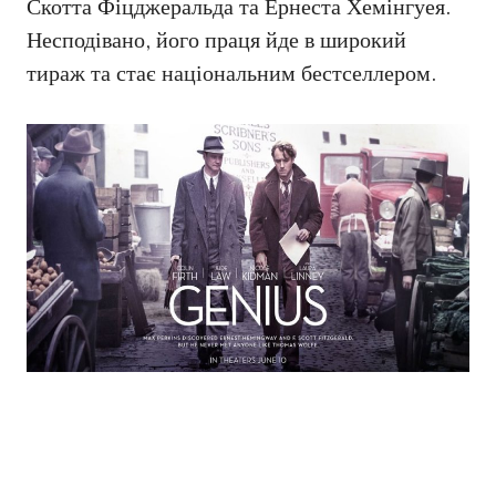
Скотта Фіцджеральда та Ернеста Хемінгуея.
Несподівано, його праця йде в широкий
тираж та стає національним бестселлером.