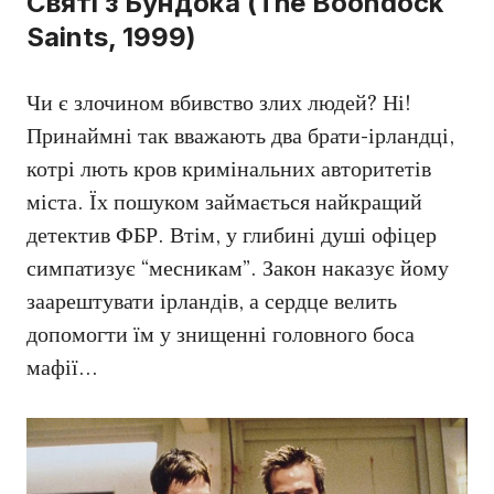
Святі з Бундока (The Boondock
Saints, 1999)
Чи є злочином вбивство злих людей? Ні!
Принаймні так вважають два брати-ірландці,
котрі лють кров кримінальних авторитетів
міста. Їх пошуком займається найкращий
детектив ФБР. Втім, у глибині душі офіцер
симпатизує “месникам”. Закон наказує йому
заарештувати ірландів, а сердце велить
допомогти їм у знищенні головного боса
мафії…