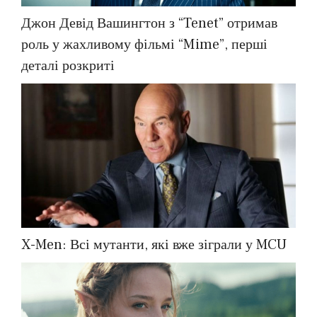
Джон Девід Вашингтон з “Tenet” отримав
роль у жахливому фільмі “Mime”, перші
деталі розкриті
X-Men: Всі мутанти, які вже зіграли у MCU