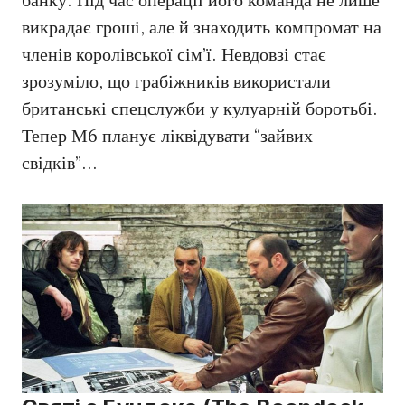
банку. Під час операції його команда не лише
викрадає гроші, але й знаходить компромат на
членів королівської сім’ї. Невдовзі стає
зрозуміло, що грабіжників використали
британські спецслужби у кулуарній боротьбі.
Тепер М6 планує ліквідувати “зайвих
свідків”…