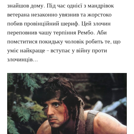
знайшов дому. Під час однієї з мандрівок
ветерана незаконно увязнив та жорстоко
побив провінційний шериф. Цей злочин
переповнив чашу терпіння Рембо. Аби
помститися покидьку чоловік робить те, що
уміє найкраще – вступає у війну проти
злочинців…