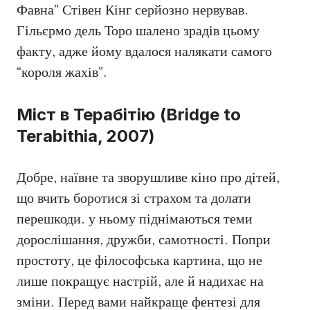
Фавна” Стівен Кінг серйозно нервував.
Гільєрмо дель Торо шалено зрадів цьому
факту, адже йому вдалося налякати самого
“короля жахів”.
Міст в Терабітію (Bridge to
Terabithia, 2007)
Добре, наївне та зворушливе кіно про дітей,
що вчить боротися зі страхом та долати
перешкоди. у ньому піднімаються теми
дорослішання, дружби, самотності. Попри
простоту, це філософська картина, що не
лише покращує настрій, але й надихає на
зміни. Перед вами найкраще фентезі для