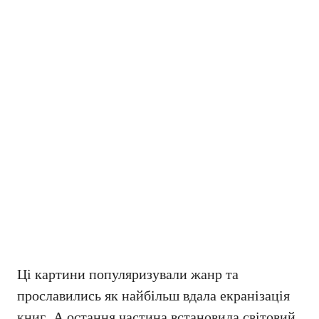
Ці картини популяризували жанр та
прославились як найбільш вдала екранізація
книг. А остання частина встановила світовий