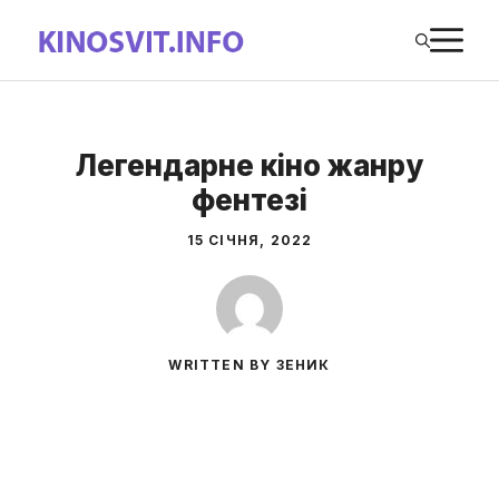
Перейти
М
до
вмісту
Легендарне кіно жанру
фентезі
15 СІЧНЯ, 2022
WRITTEN BY ЗЕНИК