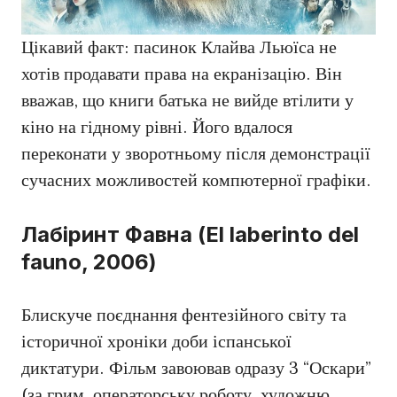
Цікавий факт: пасинок Клайва Льюїса не
хотів продавати права на екранізацію. Він
вважав, що книги батька не вийде втілити у
кіно на гідному рівні. Його вдалося
переконати у зворотньому після демонстрації
сучасних можливостей компютерної графіки.
Лабіринт Фавна (El laberinto del
fauno, 2006)
Блискуче поєднання фентезійного світу та
історичної хроніки доби іспанської
диктатури. Фільм завоював одразу 3 “Оскари”
(за грим, операторську роботу, художню