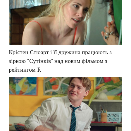
Крістен Стюарт і її дружина працюють з
зіркою “Сутінків” над новим фільмом з
рейтингом R