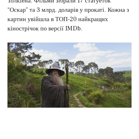
Толкіена. Фільми зібрали 17 статуеток
“Оскар” та 3 млрд. доларів у прокаті. Кожна з
картин увійшла в ТОП-20 найкращих
кінострічок по версії IMDb.