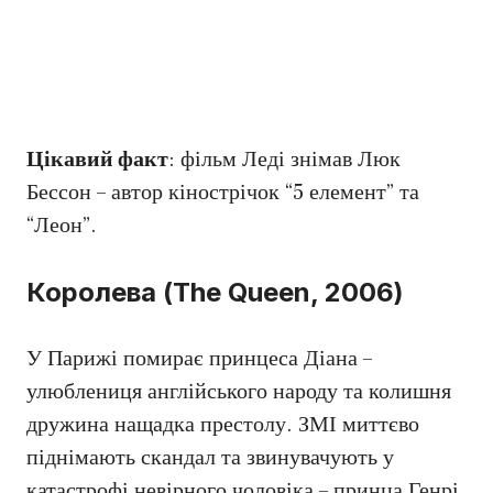
Цікавий факт
: фільм Леді знімав Люк
Бессон – автор кінострічок “5 елемент” та
“Леон”.
Королева (The Queen, 2006)
У Парижі помирає принцеса Діана –
улюблениця англійського народу та колишня
дружина нащадка престолу. ЗМІ миттєво
піднімають скандал та звинувачують у
катастрофі невірного чоловіка – принца Генрі.