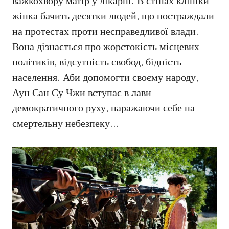
важкохвору матір у лікарні. В стінах клініки
жінка бачить десятки людей, що постраждали
на протестах проти несправедливої влади.
Вона дізнається про жорстокість місцевих
політиків, відсутність свобод, бідність
населення. Аби допомогти своєму народу,
Аун Сан Су Чжи вступає в лави
демократичного руху, наражаючи себе на
смертельну небезпеку…