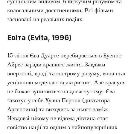
суспільним впливом, блискучим розумом та
колосальними досягненнями. Всі фільми
засновані на реальних подіях.
Евіта (Evita, 1996)
15-літня Єва Дуарте перебирається в Буенос-
Айрес заради кращого життя. Завдяки
впертості, вроді та гострому розуму, вона стає
успішною моделлю та актрисою. Але красуня
не бажає зупинятися на досягнутому. Єва
закохує у себе Хуана Перона (диктатора
Аргентини) та виходить за нього заміж.
Невдовзі нікому не відома дівчина стає
совістю нації та одним з найпопулярніших