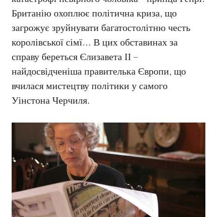
Британію охоплює політична криза, що
загрожує зруйнувати багатостолітню честь
королівської сімї… В цих обставинах за
справу береться Єлизавета ІІ –
найдосвідченіша правителька Європи, що
вчилася мистецтву політики у самого
Уінстона Черчиля.