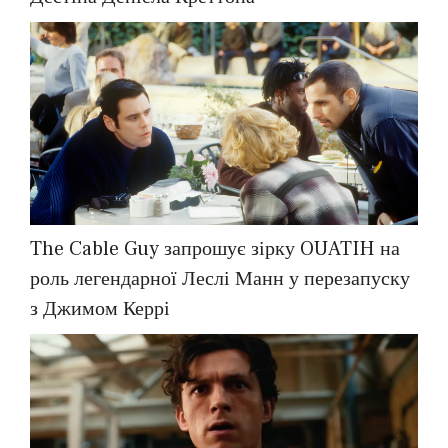
The Cable Guy запрошує зірку OUATIH на
роль легендарної Леслі Манн у перезапуску
з Джимом Керрі