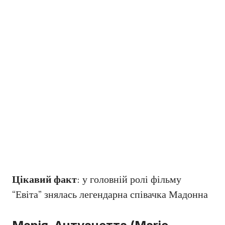
Цікавий факт
: у головній ролі фільму
“Евіта” знялась легендарна співачка Мадонна