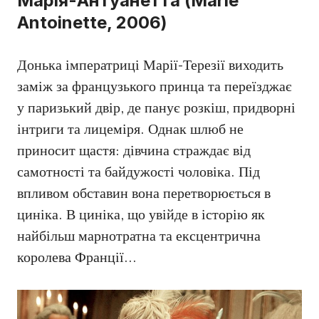
Марія-Антуанетта (Marie
Antoinette, 2006)
Донька імператриці Марії-Терезії виходить
заміж за французького принца та переїзджає
у паризький двір, де панує розкіш, придворні
інтриги та лицеміря. Однак шлюб не
приносит щастя: дівчина страждає від
самотності та байдужості чоловіка. Під
впливом обставин вона перетворюється в
циніка. В циніка, що увійде в історію як
найбільш марнотратна та ексцентрична
королева Франції…