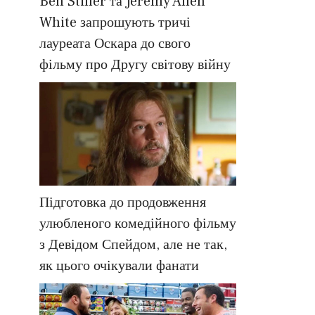
Ben Stiller та Jeremy Allen
White запрошують тричі
лауреата Оскара до свого
фільму про Другу світову війну
Підготовка до продовження
улюбленого комедійного фільму
з Девідом Спейдом, але не так,
як цього очікували фанати