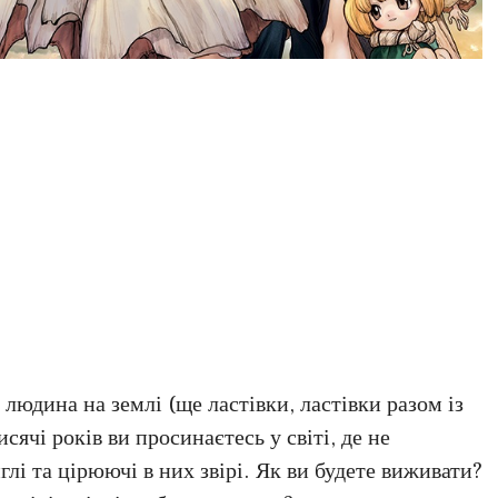
а людина на землі (ще ластівки, ластівки разом із
сячі років ви просинаєтесь у світі, де не
лі та цірюючі в них звірі. Як ви будете виживати?