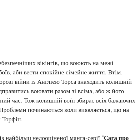
ебезпечніших вікінгів, що воюють на межі
боїв, аби вести спокійне сімейне життя. Втім,
орозі війни із Англією Торса знаходить колишній
дправитись воювати разом зі всіма, або ж його
ений час. Тож колишній воїн збирає всіх бажаючих
. Проблеми починаються коли виявляється, що на
н Торфін.
із найбільш недооціненої манга-серії “
Сага про