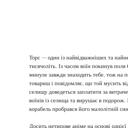
Торс — один із найвідважніших та найн
тисячоліть. Із часом воїн покинув поля 
минуле завжди знаходить тебе, тож на п
товариш і повідомляє, що той мусить ві
селищу доведеться заплатити за витрач
воїнів із селища та вирушає в подорож
корабель пробрався його малолітній си
Досить нетипове аніме на основі однієї 