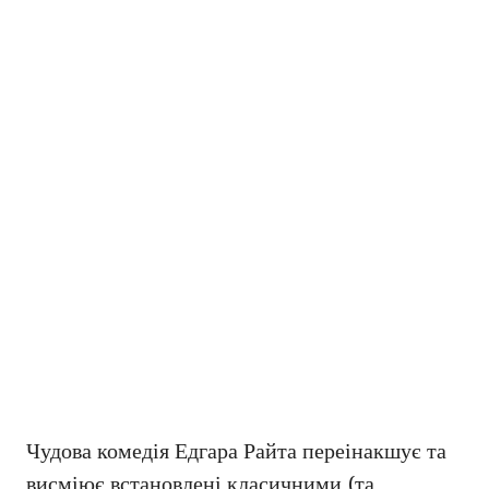
Чудова комедія Едгара Райта переінакшує та
висміює встановлені класичними (та