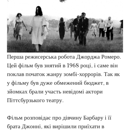
Перша режисерська робота Джорджа Ромеро.
Цей фільм був знятий в 1968 році, і саме він
поклав початок жанру зомбі-хоррорів. Так як
у фільму був дуже обмежений бюджет, в
зйомках брали участь невідомі актори
Піттсбурзького театру.
Фільм розповідає про дівчину Барбару і її
брата Джонні, які вирішили приїхати в