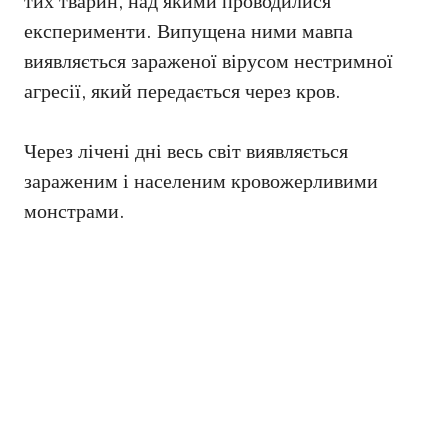
тих тварин, над якими проводилися
експерименти. Випущена ними мавпа
виявляється зараженої вірусом нестримної
агресії, який передається через кров.
Через лічені дні весь світ виявляється
зараженим і населеним кровожерливими
монстрами.