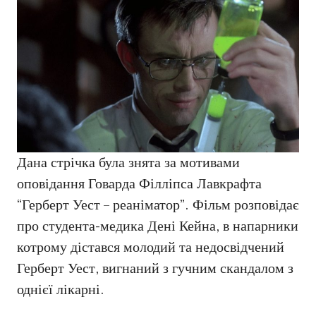
Дана стрічка була знята за мотивами
оповідання Говарда Філліпса Лавкрафта
“Герберт Уест – реаніматор”. Фільм розповідає
про студента-медика Дені Кейна, в напарники
котрому дістався молодий та недосвідчений
Герберт Уест, вигнаний з гучним скандалом з
однієї лікарні.