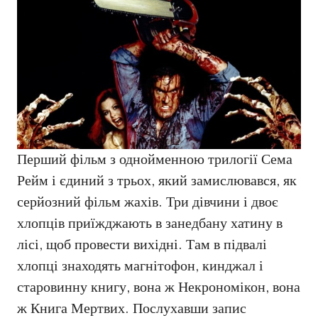
Перший фільм з однойменною трилогії Сема
Рейм і єдиний з трьох, який замислювався, як
серйозний фільм жахів. Три дівчини і двоє
хлопців приїжджають в занедбану хатину в
лісі, щоб провести вихідні. Там в підвалі
хлопці знаходять магнітофон, кинджал і
старовинну книгу, вона ж Некрономікон, вона
ж Книга Мертвих. Послухавши запис