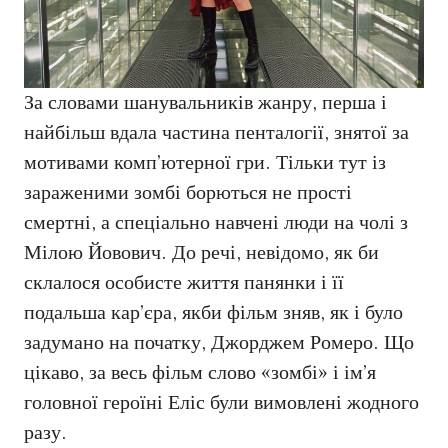
За словами шанувальників жанру, перша і
найбільш вдала частина пенталогії, знятої за
мотивами комп’ютерної гри. Тільки тут із
зараженими зомбі борються не прості
смертні, а спеціально навчені люди на чолі з
Мілою Йовович. До речі, невідомо, як би
склалося особисте життя панянки і її
подальша кар’єра, якби фільм зняв, як і було
задумано на початку, Джорджем Ромеро. Що
цікаво, за весь фільм слово «зомбі» і ім’я
головної героїні Еліс були вимовлені жодного
разу.