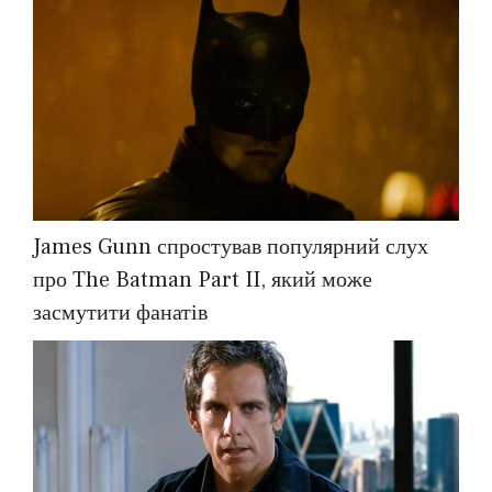
James Gunn спростував популярний слух
про The Batman Part II, який може
засмутити фанатів