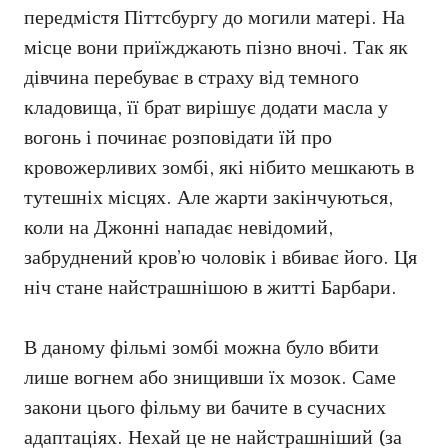
передмістя Піттсбургу до могили матері. На
місце вони приїжджають пізно вночі. Так як
дівчина перебуває в страху від темного
кладовища, її брат вирішує додати масла у
вогонь і починає розповідати їй про
кровожерливих зомбі, які нібито мешкають в
тутешніх місцях. Але жарти закінчуються,
коли на Джонні нападає невідомий,
забруднений кров’ю чоловік і вбиває його. Ця
ніч стане найстрашнішою в житті Барбари.
В даному фільмі зомбі можна було вбити
лише вогнем або знищивши їх мозок. Саме
закони цього фільму ви бачите в сучасних
адаптаціях. Нехай це не найстрашніший (за