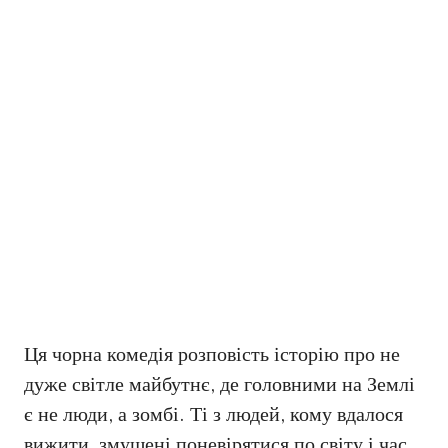
Ця чорна комедія розповість історію про не
дуже світле майбутнє, де головними на Землі
є не люди, а зомбі. Ті з людей, кому вдалося
вижити, змушені поневірятися по світу і час