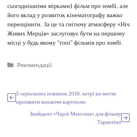
сьогоднішніми мірками) фільм про зомбі, але
його вклад у розвиток кінематографу важко
переоцінити. За це та гнітючу атмосферу «Ніч
Живих Мерців» заслуговує бути на першому
місці у будь якому “топі” фільмів про зомбі.
Категорії
Рекомендації
5 серіальних новинок 2018, котрі ви могли
проґавити копаючи картоплю
Знайдено «Чарлі Менсона» для фільму
Тарантіно