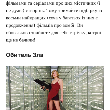
фільмами та серіалами про цих містичних (і
не дуже) створінь. Тому тримайте підбірку із
восьми найкращих (хоча у багатьох із них є
продовження) фільмів про зомбі. Ви
обов’язково знайдете для себе стрічку, котрої
ще не бачили!
Обитель Зла